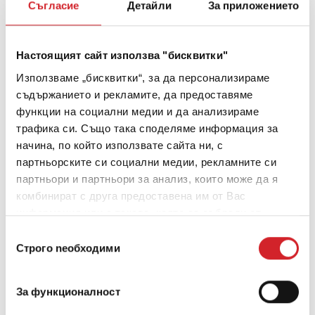
Съгласие
Детайли
За приложението
EC1PLUS-сертифицирани продукти
няма
автоматично да надстрои стара сграда до
Настоящият сайт използва "бисквитки"
стандартите BREEAM,
то гарантира, че се
Използваме „бисквитки“, за да персонализираме
използват най-добрите, най-устойчивите
съдържанието и рекламите, да предоставяме
строителни материали.
функции на социални медии и да анализираме
трафика си. Също така споделяме информация за
11-те EMICODE EC1PLUS-сертифицирани продукта
начина, по който използвате сайта ни, с
партньорските си социални медии, рекламните си
Тези продукти включват:
партньори и партньори за анализ, които може да я
комбинират с друга предоставена им от Вас
1. Powderfine Multi
(многофункционален
информация или с такава, която са събрали от
изглаждащ ремонтен филър под формата на
ползването от Ваша страна на услугите им.
Избор
Строго nеобходими
прах)
на
съгласие
2. Powderfine Professional
(ултра фин акрилен
За функционалност
пълнител за шпатула под формата на прах)