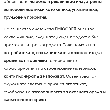
обновяване
на дома и решения за индустрията
за подови настилки като лепила, уплътнители,
грундове и покрития.
По същество системата
EMICODE®
оценява
какво дишаме, след като даден продукт е бил
приложен вътре в сградата. Това помага на
потребителите, изпълнителите и архитектите
да
сравняват и оценяват
емисионните
характеристики на
строителните материали,
които планират да използват.
Освен това той
служи като световно признат
екоетикет,
съобразен с
отговорността за околната среда и
климатичната криза
.