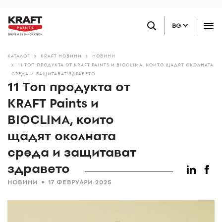
Премини
НАМЕРЕТЕ ТЪРГОВЕЦ НА ДРЕБНО
към
BG
основното
съдържание
КАТАЛОГ
KRAFT НОВИНИ
НОВИНИ
11 ТОП ПРОДУКТА ОТ KRAFT PAINTS И BIOCLIMA, КОИТО ЩАДЯТ ОКОЛНАТА
СРЕДА И ЗАЩИТАВАТ ЗДРАВЕТО
11 Топ продукта от
KRAFT Paints и
BIOCLIMA, които
щадят околната
среда и защитават
здравето
•
НОВИНИ
17 ФЕВРУАРИ 2025