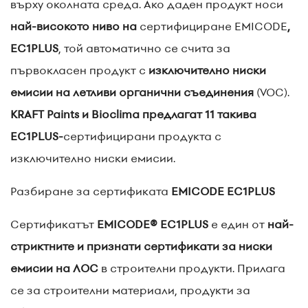
върху околната среда. Ако даден продукт носи
най-високото ниво на
сертифициране EMICODE
,
EC1PLUS
, той автоматично се счита за
първокласен продукт с
изключително ниски
емисии на летливи органични съединения
(VOC).
KRAFT Paints и Bioclima предлагат 11 такива
EC1PLUS-
сертифицирани продукта с
изключително ниски емисии.
Разбиране за сертификата
EMICODE EC1PLUS
Сертификатът
EMICODE® EC1PLUS
е един от
най-
стриктните и признати сертификати за ниски
емисии на ЛОС
в строителни продукти. Прилага
се за строителни материали, продукти за