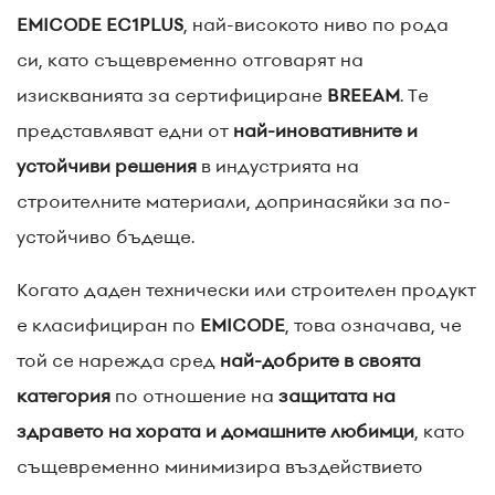
EMICODE EC1PLUS
, най-високото ниво по рода
си, като същевременно отговарят на
изискванията за сертифициране
BREEAM
. Те
представляват едни от
най-иновативните и
устойчиви решения
в индустрията на
строителните материали, допринасяйки за по-
устойчиво бъдеще.
Когато даден технически или строителен продукт
е класифициран по
EMICODE
, това означава, че
той се нарежда сред
най-добрите в своята
категория
по отношение на
защитата на
здравето на хората и домашните любимци
, като
същевременно минимизира въздействието