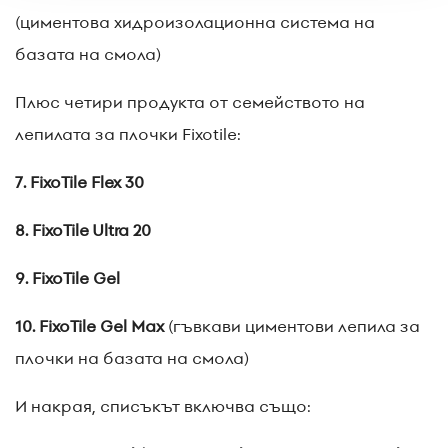
(циментова хидроизолационна система на
базата на смола)
Плюс четири продукта от семейството на
лепилата за плочки Fixotile:
7. FixoTile Flex 30
8. FixoTile Ultra 20
9. FixoTile Gel
10. FixoTile Gel Max
(гъвкави циментови лепила за
плочки на базата на смола)
И накрая, списъкът включва също: