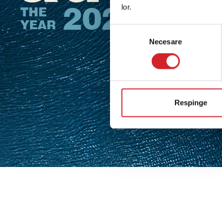
lor.
Selecția
Necesare
consimțământului
Respinge