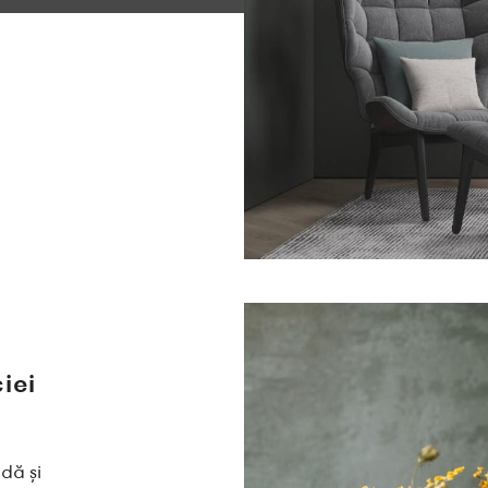
iei
dă și