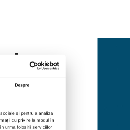
olor
f the
Despre
ear
 sociale și pentru a analiza
rmații cu privire la modul în
n urma folosirii serviciilor