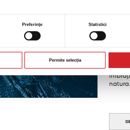
2
Preferinţe
Statistici
“Adven
culoar
invitaț
design 
Permite selecția
creare
îmbrăț
natura.
D