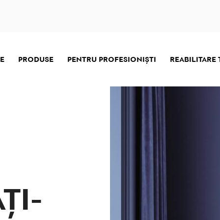
E
PRODUSE
PENTRU PROFESIONIŞTI
REABILITARE
ȚI-
ȚI-
ȚI-
ȚI-
ȚI-
ȚI-