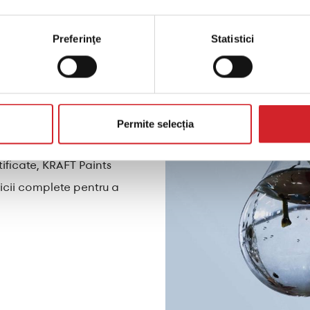
uri, lacuri și mortare.
ofesioniștilor, cât și
Preferinţe
Statistici
na o prioritate pentru
e calitate superioară.
ilon al valorilor
ionează, sistemul de
Permite selecția
 suplimentare care
ificate, KRAFT Paints
vicii complete pentru a