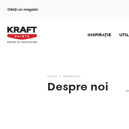
Sari
Găsiți un magazin
la
conținutul
principal
INSPIRAȚIE
UTIL
ACASĂ
DESPRE NOI
Despre noi