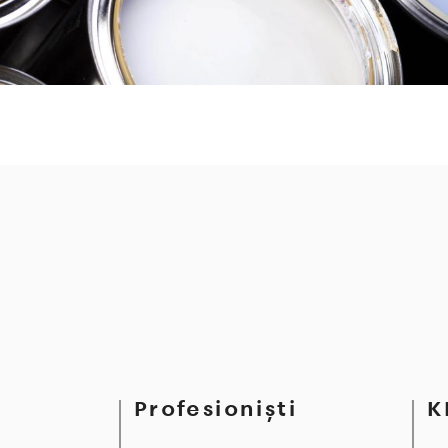
Profesionişti
K