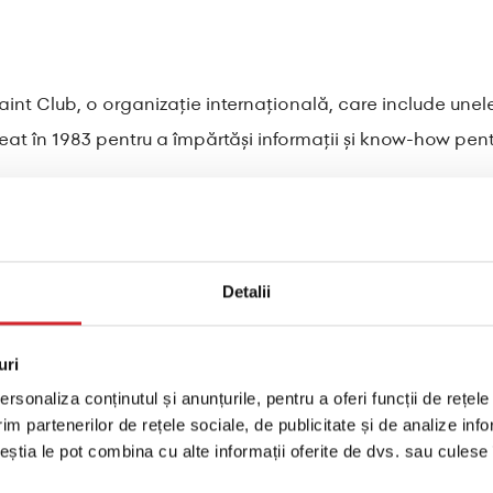
nt Club, o organizație internațională, care include unele 
creat în 1983 pentru a împărtăși informații și know-how pe
Detalii
uri
rsonaliza conținutul și anunțurile, pentru a oferi funcții de rețele
im partenerilor de rețele sociale, de publicitate și de analize info
ceștia le pot combina cu alte informații oferite de dvs. sau culese î
 de soluții inovatoare