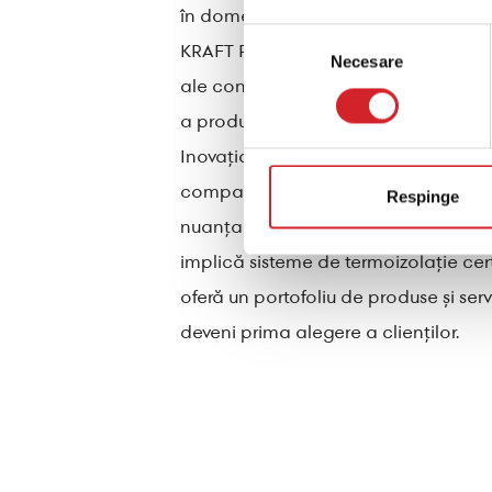
în domeniul vopselelor: vopsele, email
Selecția
KRAFT Paints răspunde atât nevoilor pr
Necesare
consimțământului
ale consumatorilor, făcând întotdeau
a produce materiale de construcții d
Inovația care aduce valoare este un p
companiei.. Din modul în care funcț
Respinge
nuanțare și produse, dar și cu mărci
implică sisteme de termoizolație cert
oferă un portofoliu de produse și ser
deveni prima alegere a clienților.