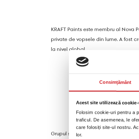
KRAFT Paints este membru al Nova Pai
private de vopsele din lume. A fost 
la nivel global
Consimțământ
Acest site utilizează cookie-
Folosim cookie-uri pentru a pe
traficul. De asemenea, le ofer
care folosiți site-ul nostru. A
Grupul se concentrează pe producția
lor.