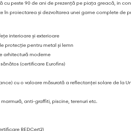
u peste 90 de ani de prezență pe piața greacă, in context
te în proiectarea și dezvoltarea unei game complete de prod
țe interioare și exterioare
de protecție pentru metal și lemn
 de arhitectură moderne
 sănătos (certificare Eurofins)
ance) cu o valoare măsurată a reflectanței solare de la U
armură, anti-graffiti, piscine, terenuri etc.
rtificare REDCert2)