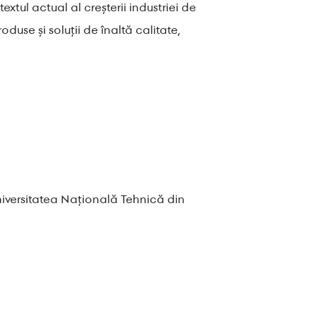
ul actual al creșterii industriei de
use și soluții de înaltă calitate,
niversitatea Națională Tehnică din