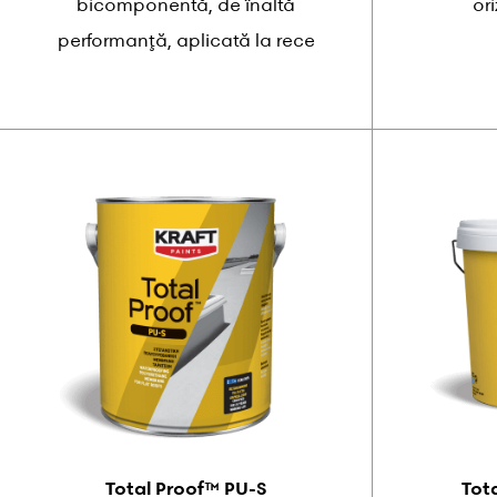
bicomponentă, de înaltă
or
performanţă, aplicată la rece
Total Proof™ PU-S
Tot