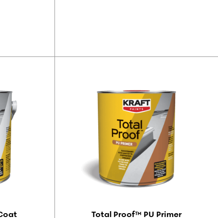
 Coat
Total Proof™ PU Primer