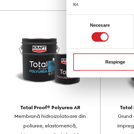
lor.
Selecția
Necesare
consimțământului
Respinge
Total Proof® Polyurea AR
Total
Membrană hidroizolatoare din
Grund 
poliuree, elastomerică,
impreg