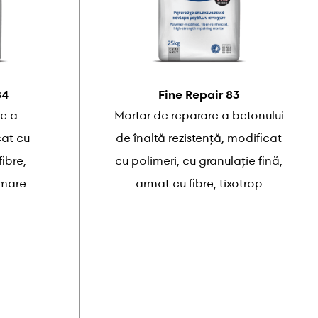
84
Fine Repair 83
re a
Mortar de reparare a betonului
cat cu
de înaltă rezistență, modificat
ibre,
cu polimeri, cu granulație fină,
 mare
armat cu fibre, tixotrop