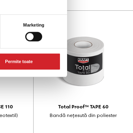
Marketing
Permite toate
E 110
Total Proof™ TAPE 60
eotextil)
Bandă nețesută din poliester
e