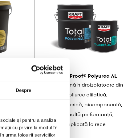
BER 25
Total Proof® Polyurea AL
atoare
Membrană hidroizolatoare din
Despre
dă, cu
poliuree alifatică,
ic
elastomerică, bicomponentă,
de înaltă performanță,
 sociale și pentru a analiza
aplicată la rece
rmații cu privire la modul în
n urma folosirii serviciilor