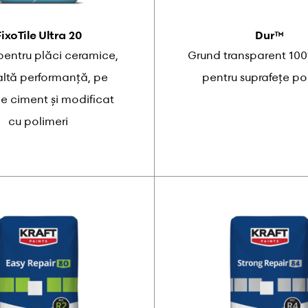
FixoTile Ultra 20
Dur™
pentru plăci ceramice,
Grund transparent 100%
altă performanță, pe
pentru suprafețe p
e ciment și modificat
cu polimeri