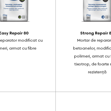
Easy Repair 80
Strong Repair 
reparator modificat cu
Mortar de repara
meri, armat cu fibre
betoanelor, modifi
polimeri, armat cu f
tixotrop, de foarte
rezistență