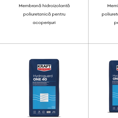
Membrană hidroizolantă
Memb
poliuretanică pentru
poliure
acoperișuri
p