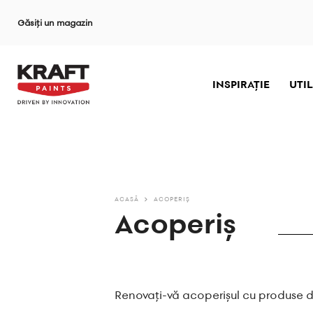
Sari
Găsiți un magazin
la
conținutul
principal
INSPIRAȚIE
UTIL
ACASĂ
ACOPERIŞ
Acoperiş
Renovați-vă acoperișul cu produse de