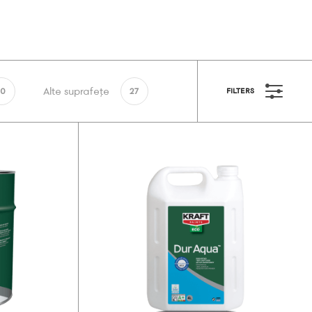
Alte suprafețe
10
27
FILTERS