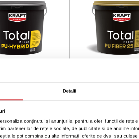
l Proof™ PU HYBRID
Total Proof™ PU FI
rană hidroizolantă
Membrană hidroizol
Detalii
idă pe bază de apă,
elastomerică, hibri
uretan/acril pentru
poliuretan alifat
uri
acoperișuri
rsonaliza conținutul și anunțurile, pentru a oferi funcții de rețele
im partenerilor de rețele sociale, de publicitate și de analize info
ceștia le pot combina cu alte informații oferite de dvs. sau culese î