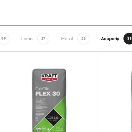
Lemn
Metal
Acoperiş
99
27
28
35