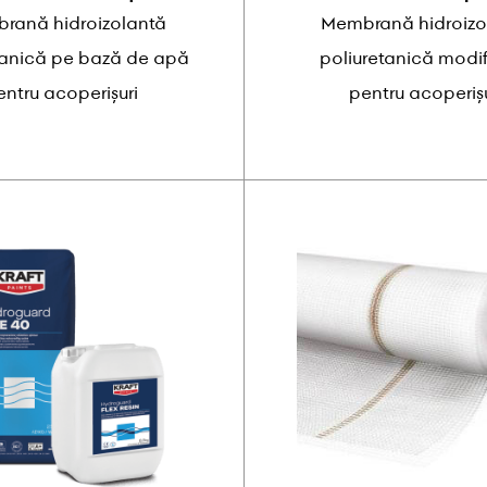
rană hidroizolantă
Membrană hidroizo
tanică pe bază de apă
poliuretanică modi
entru acoperișuri
pentru acoperișu