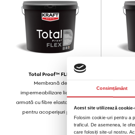
Total Proof™ FLEX
Tota
Membrană de
Memb
Consimțământ
impermeabilizare lichidă,
hibr
armată cu fibre elastomerice,
poli
Acest site utilizează cookie-
pentru acoperișuri plate
Folosim cookie-uri pentru a pe
traficul. De asemenea, le ofer
care folosiți site-ul nostru. A