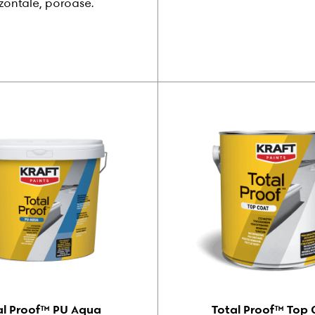
izontale, poroase.
al Proof™ PU Aqua
Total Proof™ Top