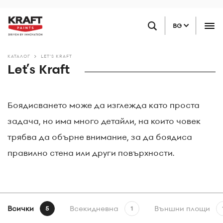
Премини
НАМЕРЕТЕ ТЪРГОВЕЦ НА ДРЕБНО
към
BG
основното
съдържание
КАТАЛОГ
LET’S KRAFT
Let’s Kraft
Боядисването може да изглежда като проста
задача, но има много детайли, на които човек
трябва да обърне внимание, за да боядиса
правилно стена или други повърхности.
Всички
Всекидневна
Външни площи
5
1