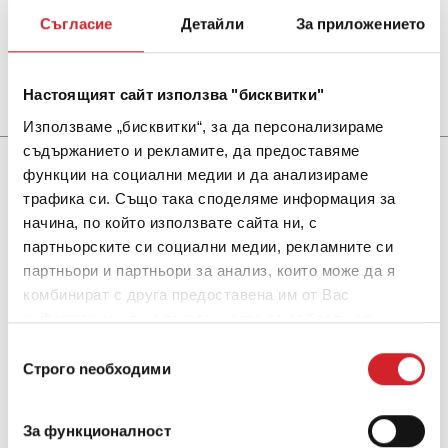
Съгласие
Детайли
За приложението
Stain Blocker
Акрилна основа за стени
Настоящият сайт използва "бисквитки"
Използваме „бисквитки“, за да персонализираме
съдържанието и рекламите, да предоставяме
функции на социални медии и да анализираме
трафика си. Също така споделяме информация за
начина, по който използвате сайта ни, с
партньорските си социални медии, рекламните си
партньори и партньори за анализ, които може да я
комбинират с друга предоставена им от Вас
информация или с такава, която са събрали от
ползването от Ваша страна на услугите им.
Избор
Строго nеобходими
на
съгласие
За функционалност