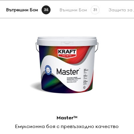
Вътрешни Бои
Външни Бои
Защита за 
35
31
Master™
Емулсионна боя с превъзходно качество