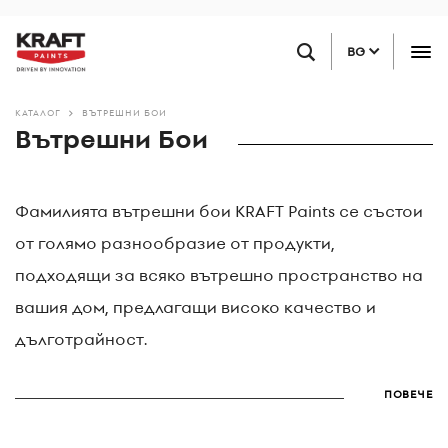
Премини
НАМЕРЕТЕ ТЪРГОВЕЦ НА ДРЕБНО
към
BG
основното
съдържание
КАТАЛОГ
ВЪТРЕШНИ БОИ
Вътрешни Бои
Фамилията вътрешни бои KRAFT Paints се състои
от голямо разнообразие от продукти,
подходящи за всяко вътрешно пространство на
вашия дом, предлагащи високо качество и
дълготрайност.
ПОВЕЧЕ