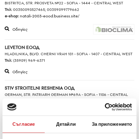
BISTRITCA, STR. PROSVETA №22 - SOFIA - 1444 - CENTRAL WEST
Τηλ:
00350898527465; 00359899779662
e-shop:
natali-2003-eood.business.site/
Οδηγίες
LEVETON ЕООД
HLADILNIKA, BLVD. CHERNI VRAH 181 - SOFIA - 1407 - CENTRAL WEST
Τηλ:
(35989) 969-6371
Οδηγίες
STIV STROITELNI RESHENIA ООД
GERMAN, STR. PATRIARH GERMAN №69A - SOFIA - 1186 - CENTRAL
WEST
Τηλ:
(35988) 585-2222
e-shop:
www.stivtrade.com
Съгласие
Детайли
За приложението
Οδηγίες