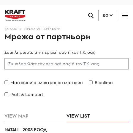
Премини
НАМЕРЕТЕ ТЪРГОВЕЦ НА ДРЕБНО
към
BG
основното
съдържание
КАТАЛОГ
МРЕЖА ОТ ПАРТНЬОРИ
Мрежа от партньори
Συμπληρώστε την περιοχή σας ή τον Τ.Κ. σας
Магазини с електронен магазин
Bioclima
Pratt & Lambert
VIEW MAP
VIEW LIST
NATALI - 2003 ЕООД