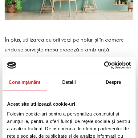
În plus, utilizarea culorii verzi pe holuri și în camere
unde se servește masa creează o ambianță
primitoare, făcându-i pe musafiri să se simtă
bineveniți din prima clipă în care intră în astfel de
spații. Aplicarea nuanțelor de verde în camerele
Consimțământ
Detalii
Despre
unde se servește masa este o alegere excelentă în
combinație cu mobilierul din lemn. Ajută la crearea
Acest site utilizează cookie-uri
unor spații armonioase pentru cine și evenimente
Folosim cookie-uri pentru a personaliza conținutul și
sociale.
anunțurile, pentru a oferi funcții de rețele sociale și pentru
a analiza traficul. De asemenea, le oferim partenerilor de
rețele sociale, de publicitate și de analize informații cu