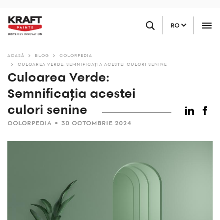
Sari
Găsiți un magazin
la
RO
conținutul
principal
ACASĂ
BLOG
COLORPEDIA
CULOAREA VERDE: SEMNIFICAȚIA ACESTEI CULORI SENINE
Culoarea Verde:
Semnificația acestei
culori senine
•
COLORPEDIA
30 OCTOMBRIE 2024