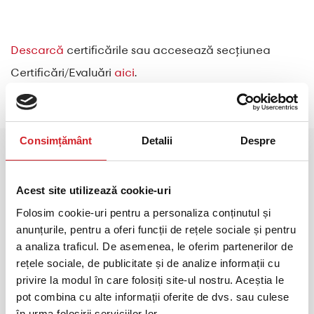
Descarcă
certificările sau accesează secțiunea
Certificări/Evaluări
aici
.
Consimțământ
Detalii
Despre
Acest site utilizează cookie-uri
Folosim cookie-uri pentru a personaliza conținutul și
anunțurile, pentru a oferi funcții de rețele sociale și pentru
a analiza traficul. De asemenea, le oferim partenerilor de
Relații Clienți
rețele sociale, de publicitate și de analize informații cu
privire la modul în care folosiți site-ul nostru. Aceștia le
Str. Atomistilor 17-23, Magurele, 077125, Ilfov,
pot combina cu alte informații oferite de dvs. sau culese
Romania
în urma folosirii serviciilor lor.