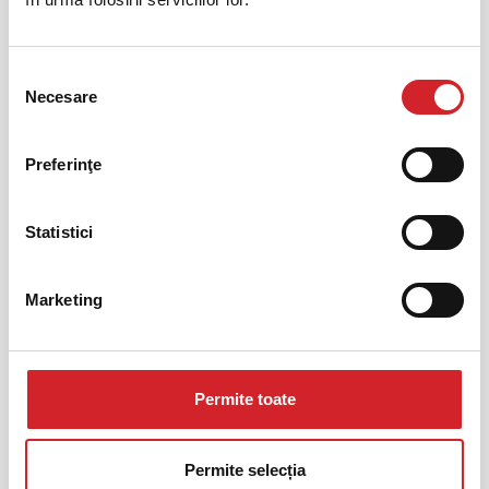
customercare-romania@druckfarbengroup.com
Selecția
Necesare
consimțământului
+40 214 057100
Preferinţe
Statistici
GĂSIȚI UN MAGAZIN PARTENER
Marketing
Permite toate
Profesionişti
Permite selecția