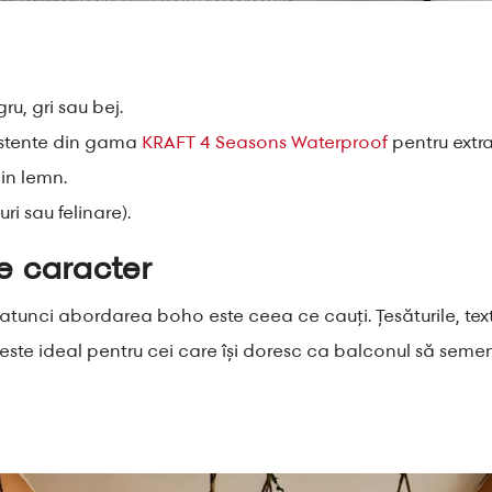
u, gri sau bej.
zistente din gama
KRAFT 4 Seasons Waterproof
pentru extra
in lemn.
ri sau felinare).
e caracter
 atunci abordarea boho este ceea ce cauți. Țesăturile, text
ho este ideal pentru cei care își doresc ca balconul să se