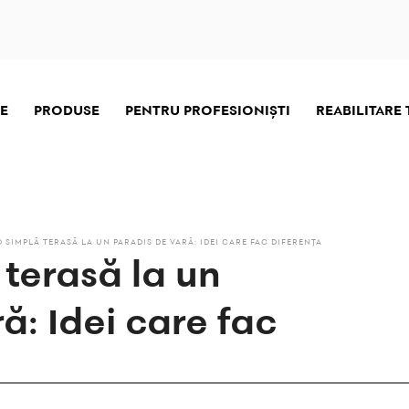
E
PRODUSE
PENTRU PROFESIONIŞTI
REABILITARE
O SIMPLĂ TERASĂ LA UN PARADIS DE VARĂ: IDEI CARE FAC DIFERENȚA
 terasă la un
ă: Idei care fac