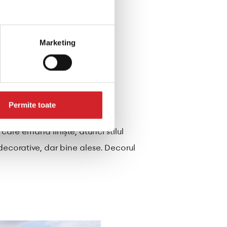
Marketing
.
Permite toate
care emană liniște, atunci stilul
decorative, dar bine alese. Decorul