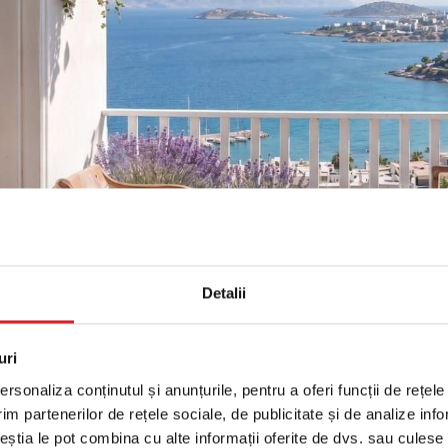
Detalii
uri
rsonaliza conținutul și anunțurile, pentru a oferi funcții de rețele
im partenerilor de rețele sociale, de publicitate și de analize info
r fi lavanda, busuiocul sau mușcatele) se combină ideal cu
ceștia le pot combina cu alte informații oferite de dvs. sau culese î