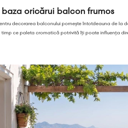
: baza oricărui balcon frumos
entru decorarea balconului pornește întotdeauna de la do
timp ce paleta cromatică potrivită îți poate influența dire