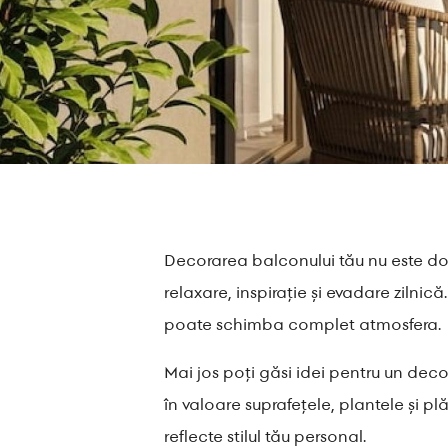
Decorarea balconului tău nu este doa
relaxare, inspirație și evadare ziln
poate schimba complet atmosfera.
Mai jos poți găsi idei pentru un deco
în valoare suprafețele, plantele și p
reflecte stilul tău personal.