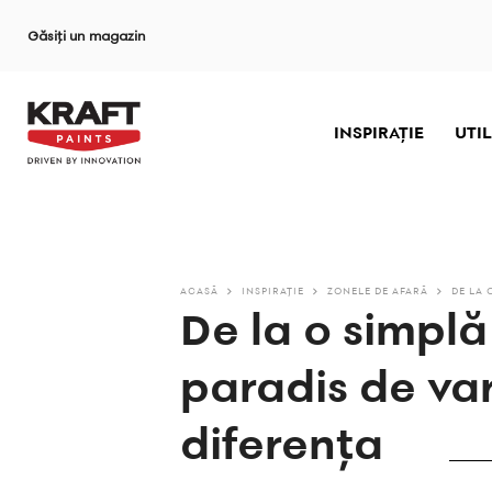
Sari
Găsiți un magazin
la
conținutul
principal
INSPIRAȚIE
UTIL
ACASĂ
INSPIRAȚIE
ZONELE DE AFARĂ
DE LA 
De la o simplă
paradis de var
diferența