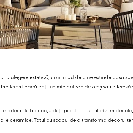
r o alegere estetică, ci un mod de a ne extinde casa spre 
ică. Indiferent dacă deții un mic balcon de oraș sau o ter
r modern de balcon, soluții practice cu culori și materiale
lăcile ceramice. Totul cu scopul de a transforma decorul te