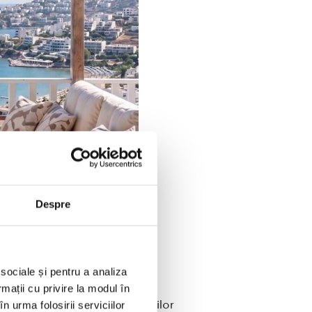
Despre
 sociale și pentru a analiza
rmații cu privire la modul în
 o vopsire proaspătă a pereților
n urma folosirii serviciilor