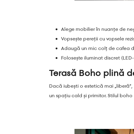
Alege mobilier în nuanțe de negr
Vopsește pereții cu vopsele re
Adaugă un mic colț de cafea d
Folosește iluminat discret (LED-u
Terasă Boho plină d
Dacă iubești o estetică mai „liberă”,
un spațiu cald și primitor. Stilul bo