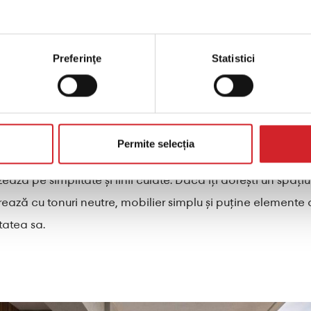
ă rezistență de la KRAFT Paints.
 luminos sau gri cald pentru o senzație de spațiu aerisit.
Preferinţe
Statistici
ru a economisi spațiu
uanțe pastelate pentru un efect „mediteranean”.
durabile, precum
KRAFT 4 Seasons
, pentru rezistență în timp
nimalistă
Permite selecția
ă pe simplitate și linii curate. Dacă îți dorești un spațiu 
rează cu tonuri neutre, mobilier simplu și puține elemente 
tatea sa.