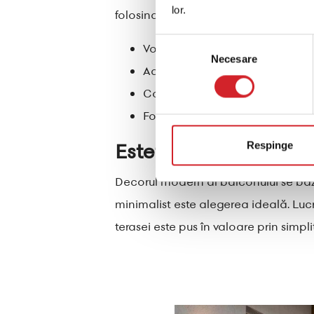
lor.
folosind vopsele de exterior de înalt
Selecția
Vopsește peretele terasei în alb
Necesare
consimțământului
Adaugă ghivece verticale pent
Combină verdele plantelor cu n
Folosește vopsele de exterior 
Estetică modernă mi
Respinge
Decorul modern al balconului se bazeaz
minimalist este alegerea ideală. Luc
terasei este pus în valoare prin simpli