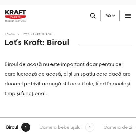
Sari
Găsiți un magazin
la
RO
conținutul
principal
ACASĂ
LET’S KRAFT: BIROUL
Let’s Kraft: Biroul
Biroul de acasă nu este important doar pentru cei
care lucrează de acasă, ci și un spațiu care dacă are
decorul potrivit adaugă stil casei tale, fiind în același
timp și funcțional.
Biroul
Camera bebelușului
Camera de zi
1
1