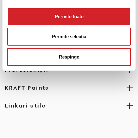
GĂSIȚI UN MAGAZIN PARTENER
Permite toate
Permite selecția
Respinge
Profesionişti
KRAFT Paints
Linkuri utile