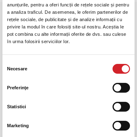
anunțurile, pentru a oferi funcții de rețele sociale și pentru
a analiza traficul. De asemenea, le oferim partenerilor de
rețele sociale, de publicitate și de analize informații cu
privire la modul în care folosiți site-ul nostru. Aceștia le
pot combina cu alte informații oferite de dvs. sau culese
în urma folosirii serviciilor lor.
Relații Clienți
Selecția
Necesare
consimțământului
Str. Atomistilor 17-23, Magurele, 077125, Ilfov,
Romania
Preferinţe
customercare-romania@druckfarbengroup.com
Statistici
+40 214 057100
Marketing