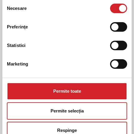
Selecția
Necesare
consimțământului
Preferinţe
Statistici
Grupul
DRUCKFARBEN:
Marketing
2025 - un an
plin de acțiuni
CSR
Următorul
Permite toate
Permite selecția
Respinge