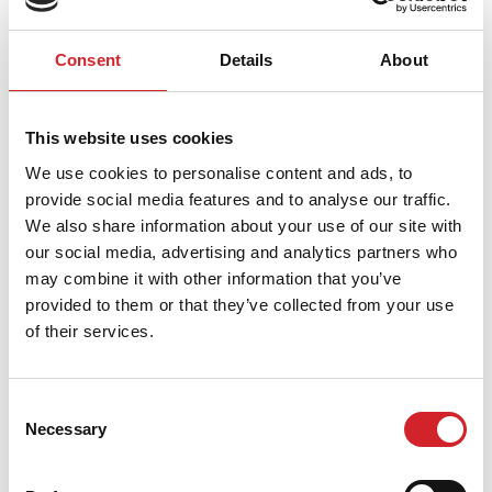
nekoliko sivih nijansi u ponudi za metale i slične
proizvode, kao što su Metal 3u1 i Hard & Gloss,
Consent
Details
About
idealne za transformaciju bilo koje metalne površine.
This website uses cookies
We use cookies to personalise content and ads, to
provide social media features and to analyse our traffic.
We also share information about your use of our site with
our social media, advertising and analytics partners who
may combine it with other information that you’ve
provided to them or that they’ve collected from your use
of their services.
Consent
Necessary
Selection