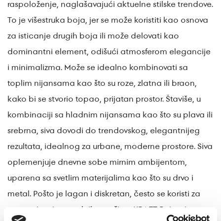
raspoloženje, naglašavajući aktuelne stilske trendove.
To je višestruka boja, jer se može koristiti kao osnova
za isticanje drugih boja ili može delovati kao
dominantni element, odišući atmosferom elegancije
i minimalizma. Može se idealno kombinovati sa
toplim nijansama kao što su roze, zlatna ili braon,
kako bi se stvorio topao, prijatan prostor. Štaviše, u
kombinaciji sa hladnim nijansama kao što su plava ili
srebrna, siva dovodi do trendovskog, elegantnijeg
rezultata, idealnog za urbane, moderne prostore. Siva
oplemenjuje dnevne sobe mirnim ambijentom,
uparena sa svetlim materijalima kao što su drvo i
metal. Pošto je lagan i diskretan, često se koristi za
premazivanje metalnih površina. KRAFT Paints ima