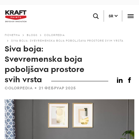
Skip
PRONAĐITE PRODAVCA
to
SR
main
content
ПОЧЕТНА
BLOGS
COLORPEDIA
SIVA BOJA: SVEVREMENSKA BOJA POBOLJŠAVA PROSTORE SVIH VRSTA
Siva boja:
Svevremenska boja
poboljšava prostore
svih vrsta
•
COLORPEDIA
21 ФЕБРУАР 2025