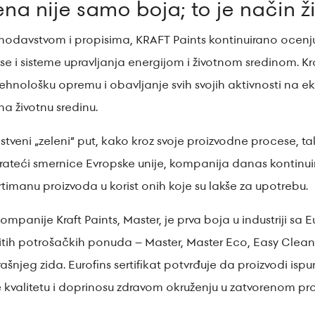
ena nije samo boja; to je način ž
odavstvom i propisima, KRAFT Paints kontinuirano ocenju
kse i sisteme upravljanja energijom i životnom sredinom. Kr
 tehnološku opremu i obavljanje svih svojih aktivnosti na ek
na životnu sredinu.
veni „zeleni“ put, kako kroz svoje proizvodne procese, ta
rateći smernice Evropske unije, kompanija danas kontinui
rtimanu proizvoda u korist onih koje su lakše za upotrebu.
mpanije Kraft Paints, Master, je prva boja u industriji sa E
čitih potrošačkih ponuda – Master, Master Eco, Easy Clean
njeg zida. Eurofins sertifikat potvrđuje da proizvodi ispun
kvalitetu i doprinosu zdravom okruženju u zatvorenom pro