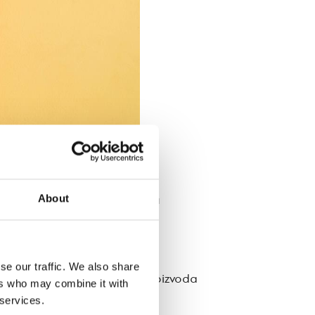
 doprineli kvalitetu vazduha u
About
tion) sertifikata u ključne
se our traffic. We also share
U Ecolabel, sa asortimanom proizvoda
ers who may combine it with
 services.