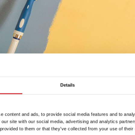
m i sa prajmerima, koji emituju niske VOC da bi holistički
Details
za zgrade. Uključivanje EDP (Environmental Product Declara
 transparentnost i mali uticaj na životnu sredinu.
e content and ads, to provide social media features and to analy
rtifikovana od strane ASAOS-a i ispunjavaju kriterijume E
 our site with our social media, advertising and analytics partn
́avaju, doprinoseći cirkularnoj ekonomiji.
 provided to them or that they’ve collected from your use of their