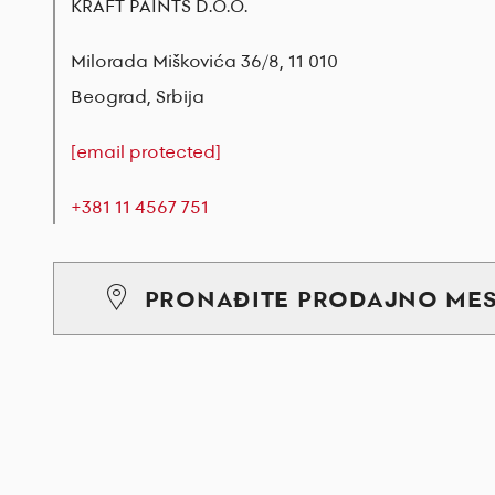
KRAFT PAINTS D.O.O.
Milorada Miškovića 36/8, 11 010
Beograd, Srbija
[email protected]
+381 11 4567 751
PRONAĐITE PRODAJNO ME