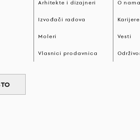
Arhitekte i dizajneri
O nam
Izvođači radova
Karijere
Moleri
Vesti
Vlasnici prodavnica
Održivo
STO