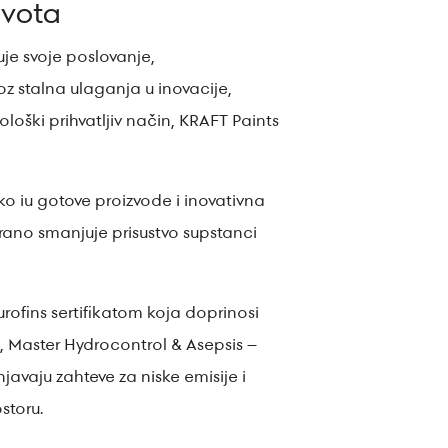
ivota
je svoje poslovanje,
oz stalna ulaganja u inovacije,
ološki prihvatljiv način, KRAFT Paints
ko iu gotove proizvode i inovativna
rano smanjuje prisustvo supstanci
urofins sertifikatom koja doprinosi
, Master Hydrocontrol & Asepsis –
javaju zahteve za niske emisije i
storu.