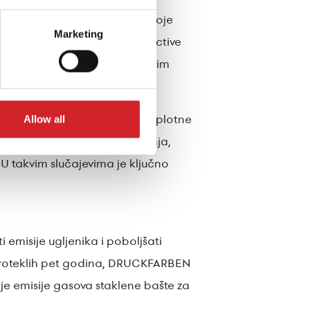
ašnjost,porodice 4 Seasons, koje
Marketing
izdržljivih nijansi KRAFT Reflective
i toplotni uticaj na građevinskim
 asortiman sistema spoljne toplotne
Allow all
. Prisustvo vlage u vidu curenja,
 U takvim slučajevima je ključno
 emisije ugljenika i poboljšati
m proteklih pet godina, DRUCKFARBEN
nje emisije gasova staklene bašte za