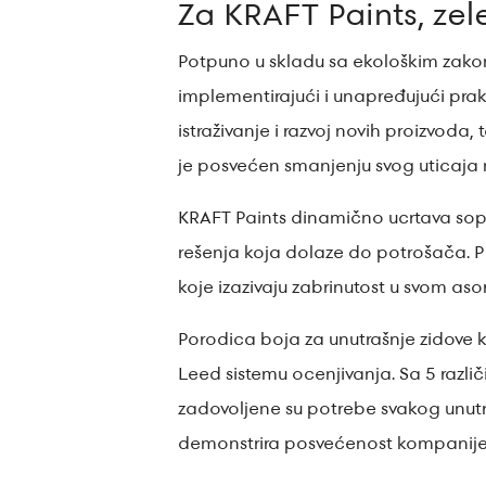
Za KRAFT Paints, zel
Potpuno u skladu sa ekološkim zakon
implementirajući i unapređujući pra
istraživanje i razvoj novih proizvoda,
je posvećen smanjenju svog uticaja 
KRAFT Paints dinamično ucrtava sopst
rešenja koja dolaze do potrošača. P
koje izazivaju zabrinutost u svom aso
Porodica boja za unutrašnje zidove ko
Leed sistemu ocenjivanja. Sa 5 razli
zadovoljene su potrebe svakog unutraš
demonstrira posvećenost kompanije 