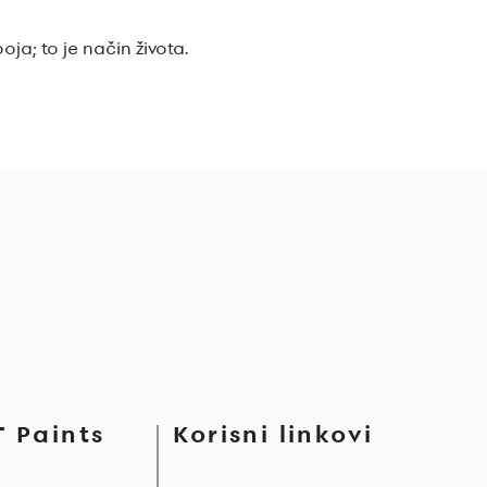
ja; to je način života.
 Paints
Korisni linkovi