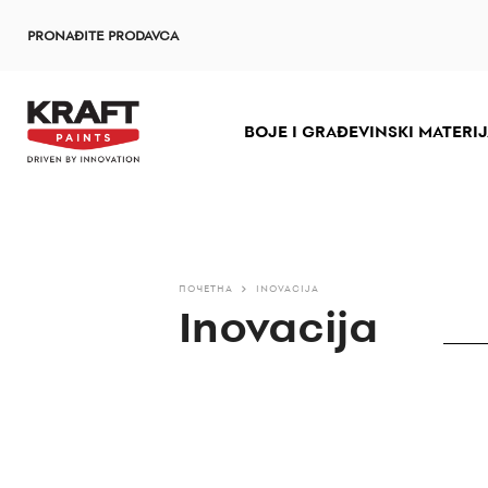
Skip
PRONAĐITE PRODAVCA
to
main
content
BOJE I GRAĐEVINSKI MATERIJ
ПОЧЕТНА
INOVACIJA
Inovacija