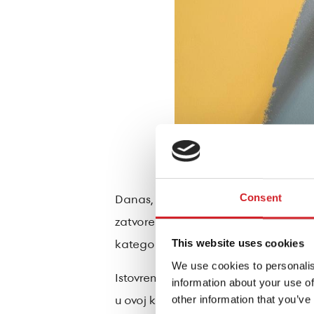
Danas, kompanija nastavlja istim pute
Consent
zatvorenom prostoru i Leed rejtingu 
kategorije proizvoda takođe pojačava
This website uses cookies
We use cookies to personalis
Istovremeno, nudi rešenja koja su se
information about your use of
u ovoj kategoriji koji se stalno povec
other information that you’ve