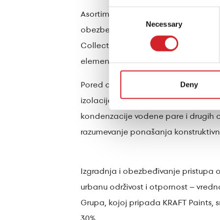
Consent
Asortiman proizvoda KRAFT Paints ta
Necessary
Selection
obezbeđuju otpornost na prašinu i prlj
Collection su specijalno dizajnirane 
elementima izloženim suncu.
Pored arhitektonskih boja i lakova 
Deny
izolacije, koji doprinosi energetskom
kondenzacije vodene pare i drugih ob
razumevanje ponašanja konstruktivni
Izgradnja i obezbeđivanje pristupa o
urbanu održivost i otpornost – vred
Grupa, kojoj pripada KRAFT Paints, s
30%.