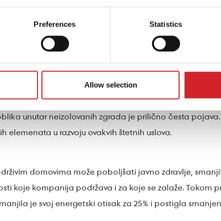
kođe uključuje tehnološki napredne akrilne boje za spolj
Preferences
Statistics
avštinu, kao i zaštitu od mikropukotina. 185 jedinstvenih i 
da reflektuju veliku količinu sunčevog zračenja, smanjujuć
KRAFT Paints-a, DRUCKFARBEN Grupa je lansirala Bioclima
Allow selection
 unapređenju zgrada i posebno je dizajniran za grčku klimu
lika unutar neizolovanih zgrada je prilično česta pojava.
h elemenata u razvoju ovakvih štetnih uslova.
drživim domovima može poboljšati javno zdravlje, smanjiti
nosti koje kompanija podržava i za koje se zalaže. Toko
manjila je svoj energetski otisak za 25% i postigla smanje