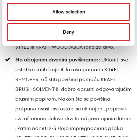
WOOD CARE sredstva za zaštitu drveta od
Allow selection
crvotočine i gljivica. Zatim, naneti 2-3 sloja
impregnacionog laka KRAFT WOOD CLASS ili
Deny
KRAFT WOOD SHIELDi /ili 2 sloja KRAFT WOOD
STYLE ili KRAFT WOOD AQUA laka za drvo.
Na obojenim drvenim površinama:
: Ukloniti sve
ostatke starih boja ili lakova pomoću KRAFT
REMOVER, očistiti površinu pomoću KRAFT
BRUSH SOLVENT ili dobro obrusiti odgovarajućim
brusnim papirom. Nakon što se površina
potpuno osuši i svi ostaci su uklonjeni, popraviti
sve oštećene delove drveta odgovarajućim kitom.
. Zatim naneti 2-3 sloja impregnacionog laka