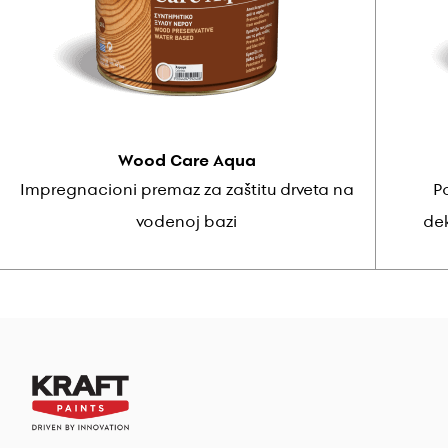
Wood Care Aqua
Impregnacioni premaz za zaštitu drveta na
Po
vodenoj bazi
dek