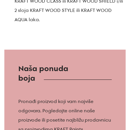
KRAFT WOOD CLASS ili KRAFT WOOD SHIELD i/ili
2 sloja KRAFT WOOD STYLE ili KRAFT WOOD
AQUA laka.
Naša ponuda
boja
Pronađi proizvod koji vam najviše
odgovara. Pogledajte online naše
proizvode ili posetite najbližu prodavnicu
sa proizvodima KRAFT Paints.