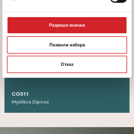
CG635
Разреши всички
Kourabies
Позволи избора
Отказ
CG511
Mystikos Dipnos