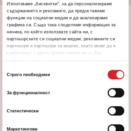
Използваме „бисквитки“, за да персонализираме
съдържанието и рекламите, да предоставяме
функции на социални медии и да анализираме
Цветови Комбинации:
трафика си. Също така споделяме информация за
начина, по който използвате сайта ни, с
партньорските си социални медии, рекламните си
партньори и партньори за анализ, които може да я
комбинират с друга предоставена им от Вас
информация или с такава, която са събрали от
ползването от Ваша страна на услугите им.
Избор
Строго nеобходими
на
съгласие
CG642
За функционалност
Metaxi
/
F
Статистически
Маркетингови