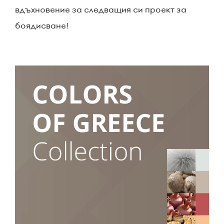
вдъхновение за следващия си проект за
боядисване!
Снимка