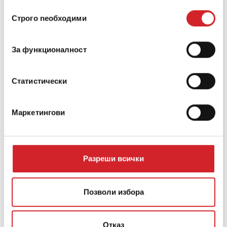
ползването от Ваша страна на услугите им.
Избор
Строго nеобходими
на
съгласие
Hard & Gloss Collection
За функционалност
Статистически
Снимка
Маркетингови
Разреши всички
Позволи избора
Отказ