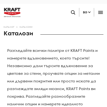
Премини
НАМЕРЕТЕ ТЪРГОВЕЦ НА ДРЕБНО
към
BG
основното
съдържание
КАТАЛОГ
КАТАЛОЗИ
Каталози
Разгледайте всички палитри от KRAFT Paints и
намерете вдъхновението, което търсите!
Независимо дали търсите вдъхновение за
цветове за стени, проучвате опции за метални
или дървени покрития или просто искате да
разглеждате хиляди нюанси, KRAFT Paints ви
покрива. Разгледайте разнообразните
налични опции и намерете идеалното