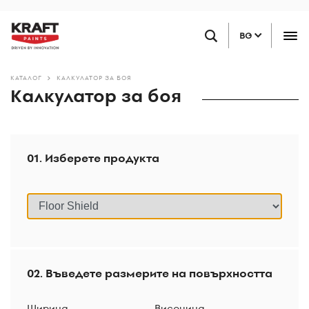
Премини
НАМЕРЕТЕ ТЪРГОВЕЦ НА ДРЕБНО
към
BG
основното
съдържание
КАТАЛОГ
КАЛКУЛАТОР ЗА БОЯ
Калкулатор за боя
01. Изберете продукта
02. Въведете размерите на повърхността
Ширина
Височина