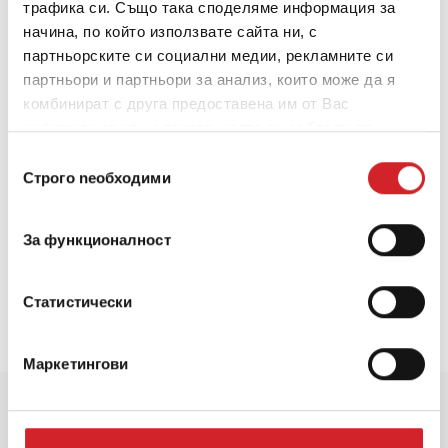
трафика си. Също така споделяме информация за
начина, по който използвате сайта ни, с
партньорските си социални медии, рекламните си
партньори и партньори за анализ, които може да я
комбинират с друга предоставена им от Вас
Обща Повърхност:
0,00
информация или с такава, която са събрали от
Покривност:
11
ползването от Ваша страна на услугите им.
Избор
Строго nеобходими
на
0,00
За 1 слой:
съгласие
0,00
За функционалност
За 2 слоя:
Препоръчителни слоеве 2
Статистически
Маркетингови