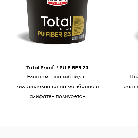
Total Proof™ PU FIBER 25
Еластомерна хибридна
По
хидроизолационна мембрана с
разтв
алифатен полиуретан