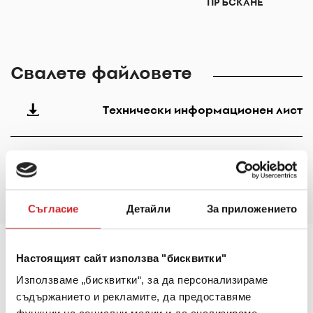
ПРЪСКАНЕ
Свалете файловете
Технически информационен лист
Информационен Лист за Безопасност
Съгласие
Детайли
За приложението
Настоящият сайт използва "бисквитки"
Основна информация
Използваме „бисквитки“, за да персонализираме
съдържанието и рекламите, да предоставяме
Total Proof™ Primer Aqua предлага отлична