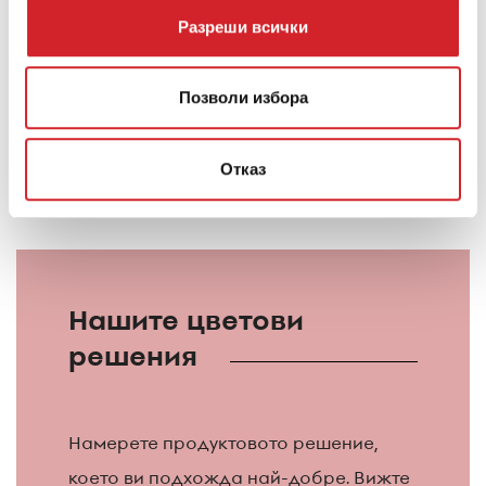
Разреши всички
За всички необходими ремонти за правилната
подготовка на основата изберете подходящите
Позволи избора
ремонтни материали от продуктовата линия
KRAFT Paints.
Отказ
Нашите цветови
решения
Намерете продуктовото решение,
което ви подхожда най-добре. Вижте