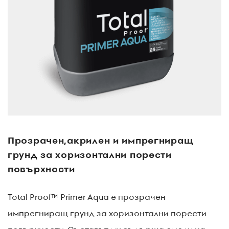
Прозрачен,акрилен и импрегниращ
грунд за хоризонтални порести
повърхности
Total Proof™ Primer Aqua е прозрачен
импрегниращ грунд за хоризонтални порести