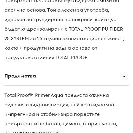
повърхности. Съставът му съдържа смоли на
акрилна основа. Той е лесен за употреба,
идеален за грундиране на покриви, които да
бъдат хидроизолирани с TOTAL PROOF PU FIBER
25 SYSTEM за 25 години експлоатационен живот,
както и продукти на водна основа от
продуктовата линия TOTAL PROOF.
Предимства
Total Proof™ Primer Aqua предлага отлична
адхезия и хидроизолация, тъй като идеално
импрегнира и стабилизира порестите
повърхности на бетон, цимент, стари плочки,
циментови плочи и др.