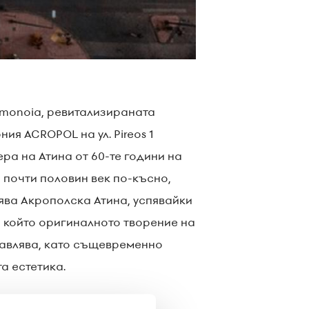
monoia, ревитализираната
я ACROPOL на ул. Pireos 1
а на Атина от 60-те години на
 почти половин век по-късно,
ява Акрополска Атина, успявайки
 който оригиналното творение на
тавлява, като същевременно
а естетика.