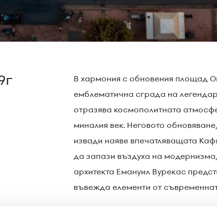
9г
В хармония с обновения площад O
емблематична сграда на легендарни
отразява космополитната атмосфер
миналия век. Неговото обновяване,
извади наяве впечатляващата Каф
да запази въздуха на модернизма,
архитекта Емануил Вурекас предс
въвежда елементи от съвременнат