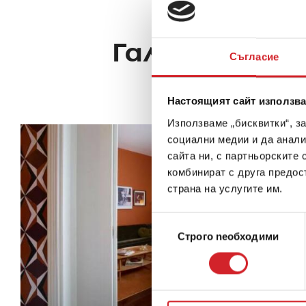
Галерия с из
Съгласие
Настоящият сайт използва
Използваме „бисквитки“, з
социални медии и да анали
сайта ни, с партньорските 
комбинират с друга предос
страна на услугите им.
Избор
Строго nеобходими
на
съгласие