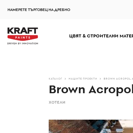
Премини
НАМЕРЕТЕ ТЪРГОВЕЦ НА ДРЕБНО
към
основното
съдържание
ЦВЯТ & СТРОИТЕЛНИ МАТЕ
КАТАЛОГ
НАШИТЕ ПРОЕКТИ
BROWN ACROPOL 
Brown Acropol
ХОТЕЛИ