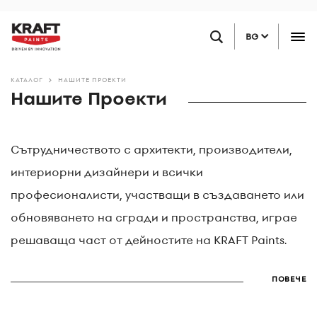
Премини
НАМЕРЕТЕ ТЪРГОВЕЦ НА ДРЕБНО
към
BG
основното
съдържание
КАТАЛОГ
НАШИТЕ ПРОЕКТИ
Нашите Проекти
Сътрудничеството с архитекти, производители,
интериорни дизайнери и всички
професионалисти, участващи в създаването или
обновяването на сгради и пространства, играе
решаваща част от дейностите на KRAFT Paints.
ПОВЕЧЕ