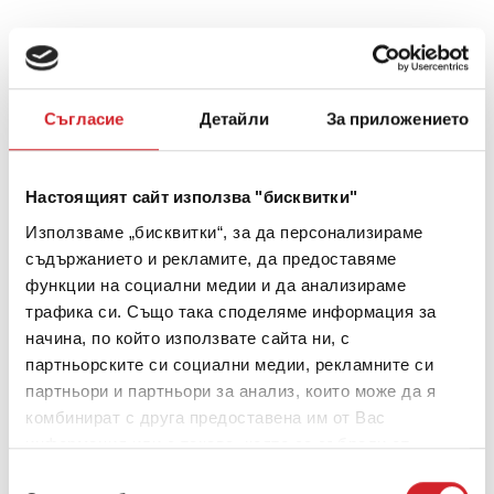
Съгласие
Детайли
За приложението
Настоящият сайт използва "бисквитки"
Използваме „бисквитки“, за да персонализираме
съдържанието и рекламите, да предоставяме
функции на социални медии и да анализираме
трафика си. Също така споделяме информация за
начина, по който използвате сайта ни, с
партньорските си социални медии, рекламните си
партньори и партньори за анализ, които може да я
ХОТЕЛИ
комбинират с друга предоставена им от Вас
IKOS ODISIA
информация или с такава, която са събрали от
ползването от Ваша страна на услугите им.
Избор