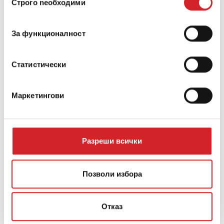
Строго nеобходими
на
съгласие
За функционалност
Статистически
Маркетингови
Разреши всички
ХОТЕЛИ
Позволи избора
Gennadi Grand Resort
Отказ