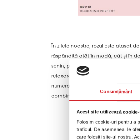
În zilele noastre, rozul este atașat d
răspândită atât în modă, cât și în de
senin, putând promova creativitatea și
relaxare, rozul poate oferi un plus de 
numeroase nevoi și stiluri decorative
Consimțământ
combina perfect cu mai multe nuanțe 
Acest site utilizează cookie-
Folosim cookie-uri pentru a pe
traficul. De asemenea, le ofer
care folosiți site-ul nostru. A