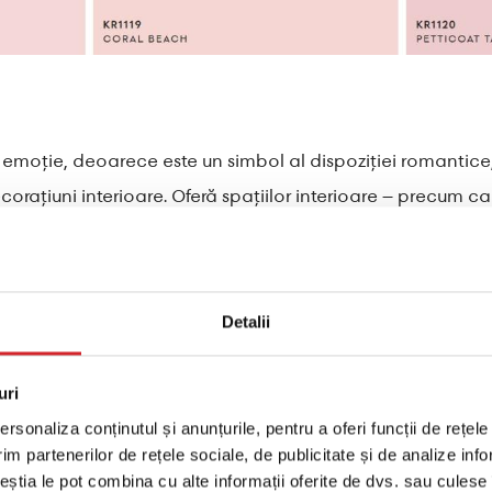
e emoție, deoarece este un simbol al dispoziției romantice, t
corațiuni interioare. Oferă spațiilor interioare – precum ca
 contribui la exprimarea sentimentelor. Folosit pe pereții d
căldură și confort. Datorită flexibilității și varietății de nu
, constituind alegerea perfectă pentru mai mulți decoratori
Detalii
precum maro, mov și gri, în funcție de cerințele pe care l
uri
rsonaliza conținutul și anunțurile, pentru a oferi funcții de rețele
im partenerilor de rețele sociale, de publicitate și de analize info
ceștia le pot combina cu alte informații oferite de dvs. sau culese î