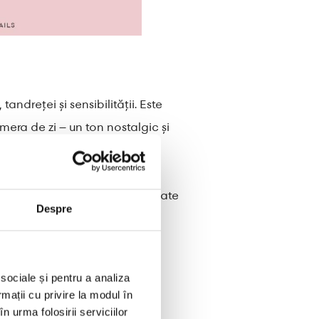
andreței și sensibilității. Este
mera de zi – un ton nostalgic și
ormitorului și în spațiile de
anțe, rozul poate fi adaptat la
 și proprietari de case. Se poate
Despre
e are fiecare spațiu.
 sociale și pentru a analiza
rmații cu privire la modul în
n urma folosirii serviciilor