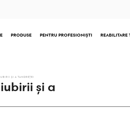
E
PRODUSE
PENTRU PROFESIONIŞTI
REABILITARE
UBIRII ȘI A TANDREȚEI
ubirii și a