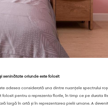
și seninătate oriunde este folosit
Este adesea considerată una dintre nuanțele spectrului roșu
st folosit pentru a reprezenta florile, în timp ce pe durata R
scară largă în artă și în reprezentarea pielii umane. A deven