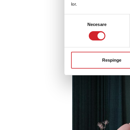
lor.
Selecția
Necesare
consimțământului
Respinge