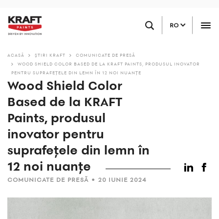
Sari
Găsiți un magazin
la
RO
conținutul
principal
ACASĂ
ŞTIRI KRAFT
COMUNICATE DE PRESĂ
WOOD SHIELD COLOR BASED DE LA KRAFT PAINTS, PRODUSUL INOVATOR
PENTRU SUPRAFEȚELE DIN LEMN ÎN 12 NOI NUANȚE
Wood Shield Color
Based de la KRAFT
Paints, produsul
inovator pentru
suprafețele din lemn în
12 noi nuanțe
•
COMUNICATE DE PRESĂ
20 IUNIE 2024