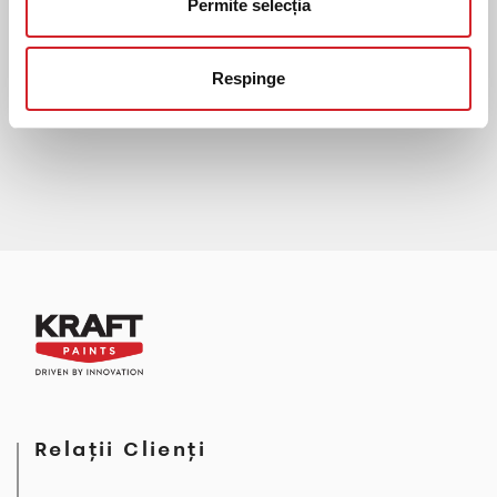
primăvară cu
Permite selecția
culori!
Următorul
Respinge
Relații Clienți