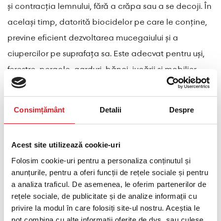
și contracția lemnului, fără a crăpa sau a se decoji. În
același timp, datorită biocidelor pe care le conține,
previne eficient dezvoltarea mucegaiului și a
ciupercilor pe suprafața sa. Este adecvat pentru uși,
ferestre, pergole, garduri, bănci, jucării și mobilier
pentru copii.
Urmând ultimele tendințe și necesități ale
Consimțământ
Detalii
Despre
consumatorilor, Wood Shield Color Based este o
alegere ideală pentru orice proiect de bricolaj,
Acest site utilizează cookie-uri
datorită aplicării sale ușoare.
Folosim cookie-uri pentru a personaliza conținutul și
anunțurile, pentru a oferi funcții de rețele sociale și pentru
Modificat cu nanotehnologie și 43% ingrediente pe
a analiza traficul. De asemenea, le oferim partenerilor de
bază bio, Wood Shield Color Based este un alt
rețele sociale, de publicitate și de analize informații cu
privire la modul în care folosiți site-ul nostru. Aceștia le
produs care demonstrează angajamentul KRAFT
pot combina cu alte informații oferite de dvs. sau culese