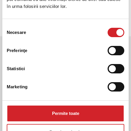
Paints față de produsele cu caracteristici inovatoare
în urma folosirii serviciilor lor.
și durabile, cu respect față de mediu și oameni.
Selecția
Necesare
consimțământului
Preferinţe
Statistici
Marketing
Vopselele
KRAFT
amestecă
Permite toate
cerul de