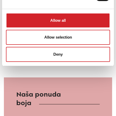
premaza naneti 1 sloj osnovog premaza na
vodenoj bazi poput
KRAFT ECO DUR AQUA,
Allow all
KRAFT HAFT ili KRAFT GO PRIMER.
Na površinama na kojima se vrši popravka:
Allow selection
Koristiti
KRAFT SPACHTEL
ili
KRAFT PUTTY
ili
odgovarajući
KRAFT
reparaturni materijal.
Deny
Naša ponuda
boja