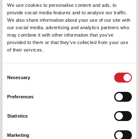
dobrim performansama.
We use cookies to personalise content and ads, to
provide social media features and to analyse our traffic.
We also share information about your use of our site with
our social media, advertising and analytics partners who
Uputstvo za upotrebu
may combine it with other information that you’ve
provided to them or that they’ve collected from your use
Priprema podloge
of their services.
Instrukcije za primenu
Consent
Instrukcije nakon primene
Necessary
Selection
Da bi se osiguralo dobro prianjanje, površina mora
Preferences
bitii suva, čvrsta, bez prašine, masnoća, ostataka,
oštećene boje i dr. Izbegavati stvaranje prašine i
Statistics
izlaganje istoj.
Marketing
Na novim površinama:
Pre nanošenja završnog