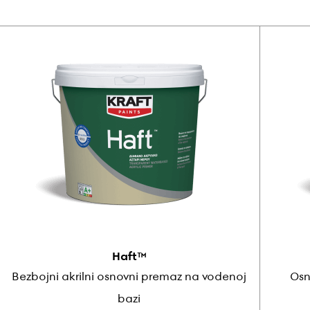
Haft™
Bezbojni akrilni osnovni premaz na vodenoj
Osn
bazi