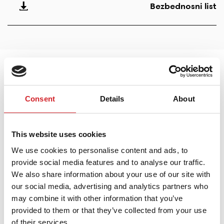
Bezbednosni list
Opšte informacije
Consent
Details
About
Beli, akrilni, osnovni premaz na vodenoj bazi za
unutrašnju primenu. Odlikuje se velikom sposobnošću
This website uses cookies
prekrivanja, ispune podloge i pogodan je za gips-
We use cookies to personalise content and ads, to
karton ploče. Omogućava veoma dobro prianjanje i
provide social media features and to analyse our traffic.
zaglađivanje posebno neujednačenih delova
We also share information about your use of our site with
our social media, advertising and analytics partners who
površine gips-karton ploča. Efikasno doprinosi
may combine it with other information that you’ve
kvalitetu zavrnog sloja i može se prebojiti bilo kojom
provided to them or that they’ve collected from your use
emulzionom bojom. Gotovo je bez mirisa.
of their services.