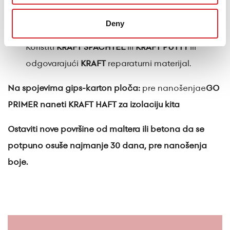
premaza, naneti jedan sloj
KRAFT GO PRIMER.
Deny
Na površinama na kojima s vrši popravka:
Koristiti
KRAFT SPACHTEL
ili
KRAFT PUTTY
ili
odgovarajući
KRAFT
reparaturni materijal.
Na spojevima gips-karton ploča:
pre nanošenjae
GO
PRIMER
naneti
KRAFT HAFT
za izolaciju kita
Ostaviti nove površine od maltera ili betona da se
potpuno osuše najmanje 30 dana, pre nanošenja
boje.