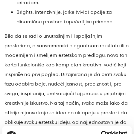
prirodom.
Brights: intenzivnije, jarke (vivid) opcije za
dinamične prostore i upečatljive primene.
Bilo da se radi o unutrašnjim ili spoljašnjim
prostorima, o vanvremenski elegantnom rezultatu ili o
modernijem i smelijem estetskom predlogu, nova ton
karta funkcioniše kao kompletan kreativni vodič koji
inspiriše na prvi pogled. Dizajnirana je da prati svaku
fazu odabira boje, nudeći jasnost, preciznost i, pre
svega, inspiraciju, pretvarajući taj proces u prijatnije i
kreativnije iskustvo. Na taj način, svako može lako da
otkrije nijanse koje se idealno uklapaju u prostor i da
oblikuje svaku estetsku ideju, od najjednostavnije do
najizražajnije.