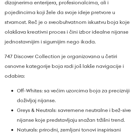
dizajnerima enterijera, profesionalcima, ali i
pojedincima koji žele da svoje ideje pretvore u
stvarnost. Reč je o sveobuhvatnom iskustvu boja koje
olakšava kreativni proces i čini izbor idealne nijanse
jednostavnijim i sigurnijim nego ikada.
747 Discover Collection je organizovana u četiri
osnovne kategorije boja radi još lakše navigacije i
odabira:
Off-Whites: sa većim uzorcima boja za precizniji
doživljaj nijanse.
Greys & Neutrals: savremene neutralne i bež-sive
nijanse koje predstavljaju snažan tržišni trend.
Naturals: prirodni, zemljani tonovi inspirisani