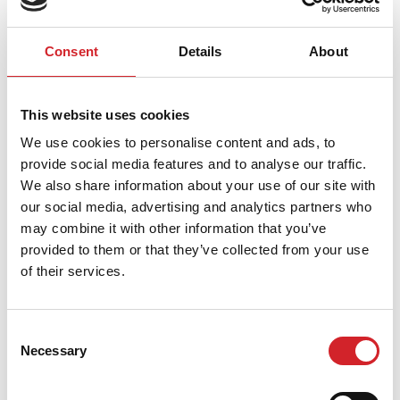
Kolekcija je stvorena sa ciljem da izbor boje učini
Consent
Details
About
jednostavnijim, neposrednijim i istovremeno
inspirativnijim. Kroz pažljivo odabranu paletu nijansi,
This website uses cookies
svako može da istražuje kompletne „svetove boja“ koji
We use cookies to personalise content and ads, to
odgovaraju svakom tipu stanovanja, profesionalnog
provide social media features and to analyse our traffic.
prostora ili kreativnog projekta. Svaka nijansa postaje
We also share information about your use of our site with
alat za izražavanje koji doprinosi oblikovanju prostora
our social media, advertising and analytics partners who
may combine it with other information that you’ve
sa balansom, karakterom i ličnošću, ističući lični stil i
provided to them or that they’ve collected from your use
jedinstveni estetski identitet svakog ambijenta.
of their services.
747 Discover Collection
će biti dostupna i na veb-
Consent
sajtu KRAFT Paints, gde će posetioci moći da istraže
Necessary
Selection
kolekciju i pronađu inspiraciju za svoje izbore.