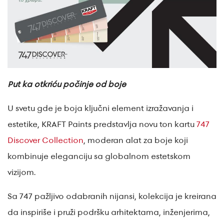
Put ka otkriću počinje od boje
U svetu gde je boja ključni element izražavanja i
estetike, KRAFT Paints predstavlja novu ton kartu
747
Discover Collection
, moderan alat za boje koji
kombinuje eleganciju sa globalnom estetskom
vizijom.
Sa 747 pažljivo odabranih nijansi, kolekcija je kreirana
da inspiriše i pruži podršku arhitektama, inženjerima,