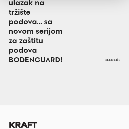
ulazak na
tržište
podova... sa
novom serijom
za zaštitu
podova
BODENGUARD!
SLEDEĆE