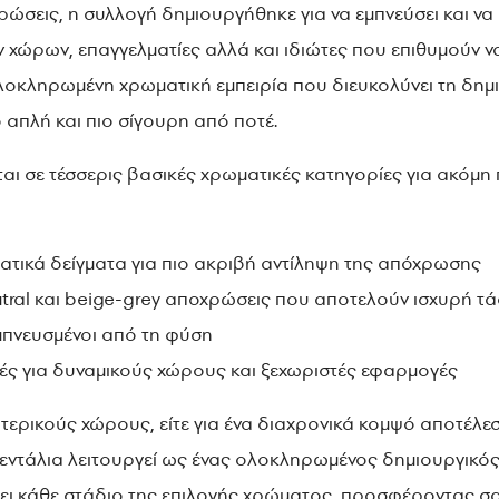
ώσεις, η συλλογή δημιουργήθηκε για να εμπνεύσει και να 
 χώρων, επαγγελματίες αλλά και ιδιώτες που επιθυμούν να
ολοκληρωμένη χρωματική εμπειρία που διευκολύνει τη δημιο
 απλή και πιο σίγουρη από ποτέ.
ται σε τέσσερις βασικές χρωματικές κατηγορίες για ακόμη
ογή:
ατικά δείγματα για πιο ακριβή αντίληψη της απόχρωσης
utral και beige-grey αποχρώσεις που αποτελούν ισχυρή τ
 εμπνευσμένοι από τη φύση
λογές για δυναμικούς χώρους και ξεχωριστές εφαρμογές
ωτερικούς χώρους, είτε για ένα διαχρονικά κομψό αποτέλεσμ
βεντάλια λειτουργεί ως ένας ολοκληρωμένος δημιουργικό
δεύει κάθε στάδιο της επιλογής χρώματος, προσφέροντας σ