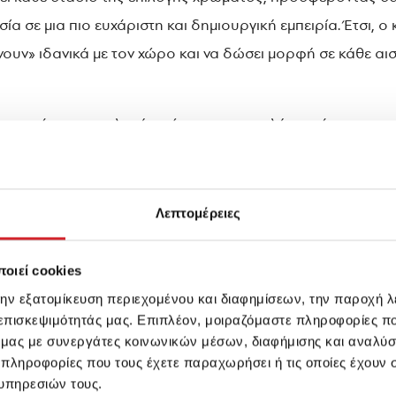
ία σε μια πιο ευχάριστη και δημιουργική εμπειρία. Έτσι, 
ουν» ιδανικά με τον χώρο και να δώσει μορφή σε κάθε αισ
ο να κάνει την επιλογή χρώματος πιο απλή, πιο άμεση και
έτα αποχρώσεων, ο καθένας μπορεί να περιηγηθεί σε ολ
ατοικίας, επαγγελματικού χώρου ή δημιουργικού project. 
όρφωση χώρων με ισορροπία, χαρακτήρα και προσωπικότ
Λεπτομέρειες
τότητα κάθε χώρου.
οιεί cookies
ιαθέσιμη και στο website της KRAFT Paints, όπου οι επισκ
την εξατομίκευση περιεχομένου και διαφημίσεων, την παροχή 
ια τις επιλογές τους.
 επισκεψιμότητάς μας. Επιπλέον, μοιραζόμαστε πληροφορίες π
ό μας με συνεργάτες κοινωνικών μέσων, διαφήμισης και αναλύσ
ints επιβεβαιώνει για ακόμη μία φορά τη δέσμευσή της ν
 πληροφορίες που τους έχετε παραχωρήσει ή τις οποίες έχουν σ
μετατρέπουν την επιλογή χρώματος σε μια δημιουργική και
υπηρεσιών τους.