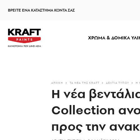
Παράκαμψη
ΒΡΕΙΤΕ ΕΝΑ ΚΑΤΑΣΤΗΜΑ ΚΟΝΤΑ ΣΑΣ
προς
το
κυρίως
περιεχόμενο
ΧΡΩΜΑ & ΔΟΜΙΚΑ ΥΛΙ
ΑΡΧΙΚΗ
ΤΑ ΝΈΑ ΤΗΣ KRAFT
ΔΕΛΤΊΑ ΤΎΠΟΥ
Η 
Η νέα βεντάλια
Collection ανο
προς την ανα