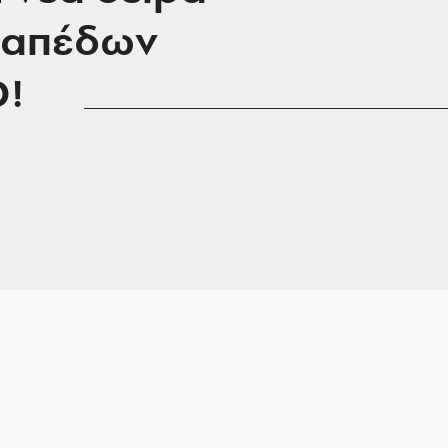
δαπέδων
!