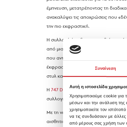
έμπνευση, μετατρέποντας τη διαδικασ
ανακαλύψει τις αποχρώσεις που «δέν
την πιο εκφραστική.
Η συλλογή έχει δημιουργηθεί με στόχ
από μια προσεκτικά επιλεγμένη παλ
που ανταποκρίνονται σε κάθε τύπο κ
έκφρασης, που συμβάλλει στη διαμ
Συναίνεση
στυλ και τη μοναδική αισθητική ταυ
Αυτή η ιστοσελίδα χρησιμοπ
Η
747 Discover Collection
θα είναι δ
Χρησιμοποιούμε cookie για 
συλλογή και να αντλήσουν έμπνευση γ
μέσων και την ανάλυση της
χρησιμοποιείτε τον ιστότοπ
Με τη νέα αυτή πρόταση, η KRAFT Pa
να τις συνδυάσουν με άλλες
αισθητικής και πρακτικότητας, που 
από μέρους σας χρήση των 