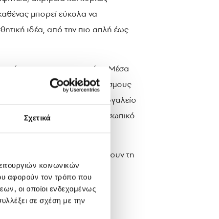
ο καθένας μπορεί εύκολα να
θητική ιδέα, από την πιο απλή έως
 ταυτόχρονα πιο εμπνευσμένη. Μέσα
οκληρωμένους χρωματικούς κόσμους
Κάθε απόχρωση γίνεται ένα εργαλείο
ητα, αναδεικνύοντας το προσωπικό
Σχετικά
έπτες θα μπορούν να ανακαλύψουν τη
λειτουργιών κοινωνικών
ου αφορούν τον τρόπο που
εων, οι οποίοι ενδεχομένως
α προσφέρει εργαλεία υψηλής
υλλέξει σε σχέση με την
 απολαυστική εμπειρία.