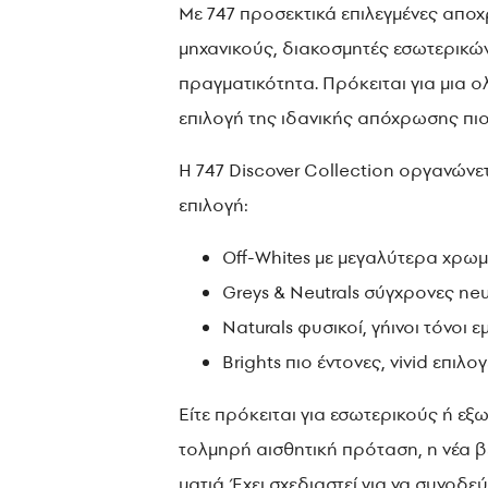
Με 747 προσεκτικά επιλεγμένες αποχρ
μηχανικούς, διακοσμητές εσωτερικών
πραγματικότητα. Πρόκειται για μια 
επιλογή της ιδανικής απόχρωσης πιο
Η 747 Discover Collection οργανώνε
επιλ
Off-Whites με μεγαλύτερα χρωμ
Greys & Neutrals σύγχρονες ne
Naturals φυσικοί, γήινοι τόνοι
Brights πιο έντονες, vivid επι
Είτε πρόκειται για εσωτερικούς ή εξ
τολμηρή αισθητική πρόταση, η νέα 
ματιά. Έχει σχεδιαστεί για να συνο