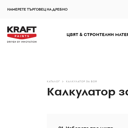
Премини
НАМЕРЕТЕ ТЪРГОВЕЦ НА ДРЕБНО
към
основното
съдържание
ЦВЯТ & СТРОИТЕЛНИ МАТЕ
КАТАЛОГ
КАЛКУЛАТОР ЗА БОЯ
Калкулатор з