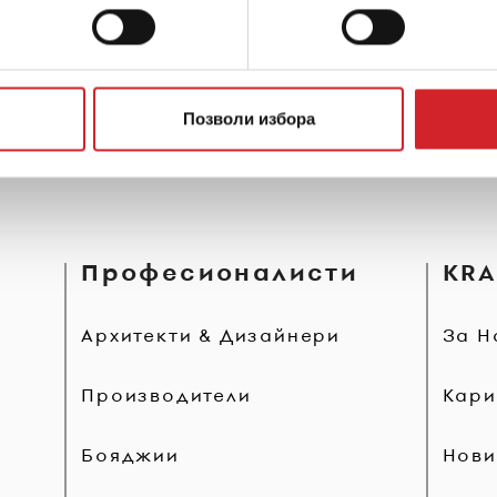
Позволи избора
Професионалисти
KRA
Архитекти & Дизайнери
За Н
Производители
Кари
Бояджии
Нови