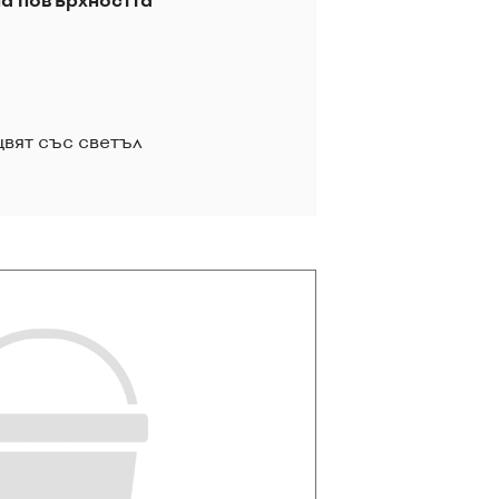
на повърхността
вят със светъл