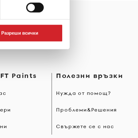
Разреши всички
FT Paints
Полезни връзки
ас
Нужда от помощ?
ери
Проблеми&Решения
ни
Свържете се с нас