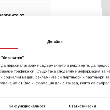
озорците от
чина
Обща Повърхност:
Детайли
Покривност:
 "бисквитки"
За 1 слой:
а да персонализираме съдържанието и рекламите, да предо
За 2 слоя:
зираме трафика си. Също така споделяме информация за на
си социални медии, рекламните си партньори и партньори за
тавена им от Вас информация или с такава, която са събрал
За функционалност
Статистически