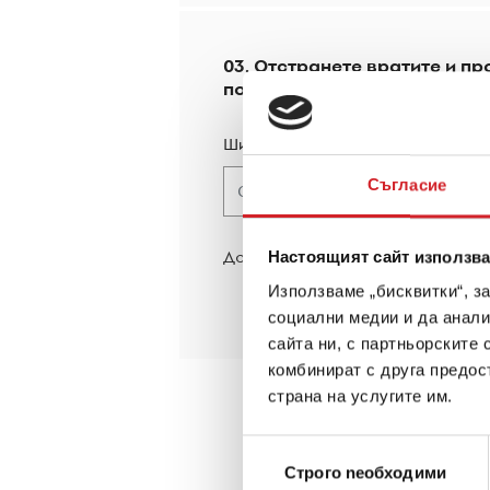
03. Отстранете вратите и пр
повърхността
Ширина
Висо
Съгласие
Добавете нова повърхност
Настоящият сайт използва
Използваме „бисквитки“, з
социални медии и да анали
сайта ни, с партньорските 
комбинират с друга предос
страна на услугите им.
Избор
Строго nеобходими
на