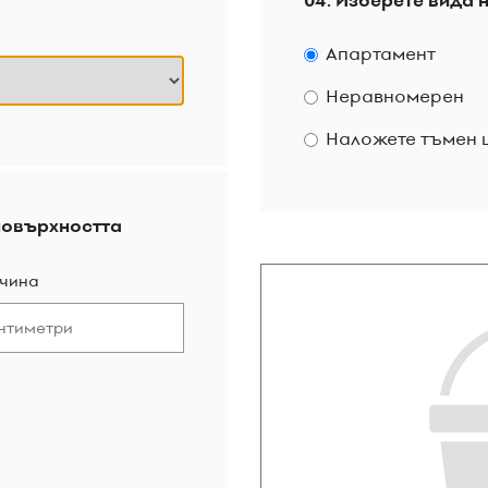
04. Изберете вида 
Апартамент
Неравномерен
Наложете тъмен ц
повърхността
чина