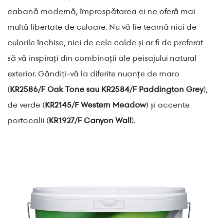
cabană modernă, împrospătarea ei ne oferă mai
multă libertate de culoare. Nu vă fie teamă nici de
culorile închise, nici de cele calde și ar fi de preferat
să vă inspirați din combinații ale peisajului natural
exterior. Gândiți-vă la diferite nuanțe de maro
(
KR2586/F Oak Tone sau KR2584/F Paddington Grey
),
de verde (
KR2145/F Western Meadow
) și accente
portocalii (
KR1927/F Canyon Wall
).