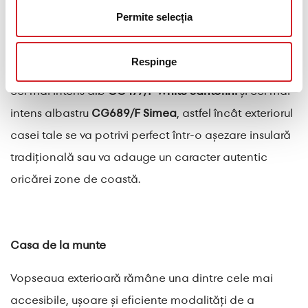
Schema de culori în două tonuri care domină
Permite selecția
arhitectura Mării Egee, servind drept emblemă
globală a țării noastre, are o gamă de tonalități
Respinge
relativ limitată.
Colecția Colours of Greece
prezintă
cel mai intens alb
CG477/F White Santorini
și cel mai
intens albastru
CG689/F Simea
, astfel încât exteriorul
casei tale se va potrivi perfect într-o așezare insulară
tradițională sau va adauge un caracter autentic
oricărei zone de coastă.
Casa de la munte
Vopseaua exterioară rămâne una dintre cele mai
accesibile, ușoare și eficiente modalități de a