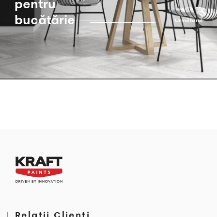
pentru
bucătărie
Următorul
Relații Clienți