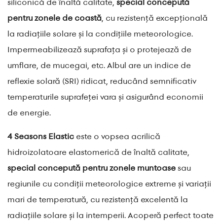
siliconică de înaltă calitate,
special concepută
pentru zonele de coastă
, cu rezistență excepțională
la radiațiile solare și la condițiile meteorologice.
Impermeabilizează suprafața și o protejează de
umflare, de mucegai, etc. Albul are un indice de
reflexie solară (SRI) ridicat, reducând semnificativ
temperaturile suprafeței vara și asigurând economii
de energie.
4 Seasons Elastic
este o vopsea acrilică
hidroizolatoare elastomerică de înaltă calitate,
special concepută pentru zonele muntoase
sau
regiunile cu condiții meteorologice extreme și variații
mari de temperatură, cu rezistență excelentă la
radiațiile solare și la intemperii. Acoperă perfect toate