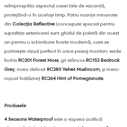
reîmprospăta aspectul casei tale de vacanță,
protejând-o în același timp. Patru nuanțe minunate
din
Colecția Reflective
(concepute special pentru
suprafețe exterioare) sunt ghidul de paletă din acest
an pentru o schimbare foarte modernă, care se
potrivește vizual perfect în orice peisaj montan: verde
închis
RC201 Forest Moss
, gri stâncos
RC152 Bedrock
Grey
, maro delicat
RC280 Velvet Mushroom
, și maro-
roșcat îndrăzneț
RC264 Hint of Pomegranate
.
Produsele
4 Seasons Waterproof
este o vopsea acrilică