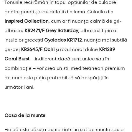
Tonurile reci rămân în topul opțiunilor de culoare
pentru pereți și/sau detalii din lemn. Culorile din
Inspired Collection
, cum ar fi nuanța calmă de gri-
albastru
KR2471/F Grey Saturday
, albastrul tipic al
insulelor grecești
Cyclades KR1712
, nuanța mai subtilă
gri-bej
KR2645/F Ochi
și rozul coral dulce
KR1289
Coral Burst
– indiferent dacă sunt unice sau în
combinație – vor crea un stil mediteranean premium
de care este puțin probabil să vă despărțiți în
următorii ani.
Casa de la munte
Fie că este căsuța bunicii într-un sat de munte sau o