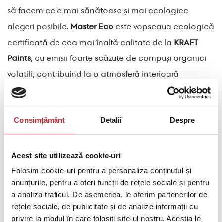
să facem cele mai sănătoase și mai ecologice
alegeri posibile.
Master Eco
este vopseaua ecologică
certificată de cea mai înaltă calitate de la
KRAFT
Paints
, cu emisii foarte scăzute de compuși organici
volatili, contribuind la o atmosferă interioară
sănătoasă. În plus, este foarte rezistentă la spălare și
oferă un finisaj mat uniform în mii de nuanțe.
Consimțământ
Detalii
Despre
Exteriorul
Acest site utilizează cookie-uri
Folosim cookie-uri pentru a personaliza conținutul și
anunțurile, pentru a oferi funcții de rețele sociale și pentru
a analiza traficul. De asemenea, le oferim partenerilor de
rețele sociale, de publicitate și de analize informații cu
privire la modul în care folosiți site-ul nostru. Aceștia le