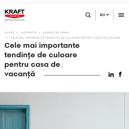
Sari
Găsiți un magazin
la
RO
conținutul
principal
ACASĂ
INSPIRAȚIE
ZONELE DE AFARĂ
CELE MAI IMPORTANTE TENDINȚE DE CULOARE PENTRU CASA DE VACANȚĂ
Cele mai importante
tendințe de culoare
pentru casa de
vacanță