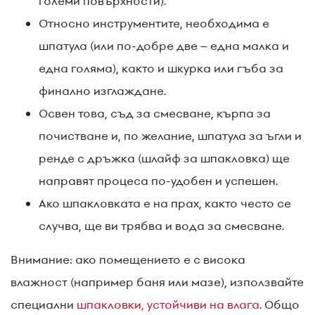
големи повърхности).
Относно инструментите, необходима е
шпатула (или по-добре две – една малка и
една голяма), както и шкурка или гъба за
финално изглаждане.
Освен това, съд за смесване, кърпа за
почистване и, по желание, шпатула за ъгли и
ренде с дръжка (шлайф за шпакловка) ще
направят процеса по-удобен и успешен.
Ако шпакловката е на прах, както често се
случва, ще ви трябва и вода за смесване.
Внимание: ако помещението е с висока
влажност (например баня или мазе), използвайте
специални
шпакловки, устойчиви на влага
. Общо