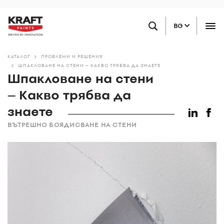
Премини
НАМЕРЕТЕ ТЪРГОВЕЦ НА ДРЕБНО
към
BG
основното
съдържание
КАТАЛОГ
ПРОБЛЕМИ И РЕШЕНИЯ
ШПАКЛОВАНЕ НА СТЕНИ – КАКВО ТРЯБВА ДА ЗНАЕТЕ
Шпакловане на стени
– Какво трябва да
знаете
ВЪТРЕШНО БОЯДИСВАНЕ НА СТЕНИ