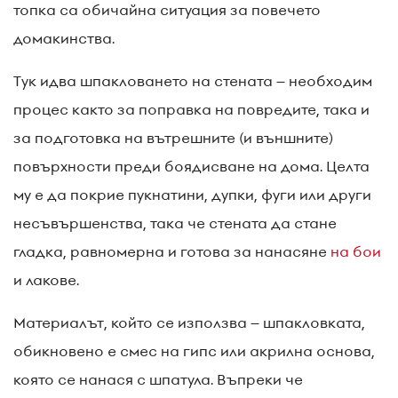
топка са обичайна ситуация за повечето
домакинства.
Тук идва шпакловането на стената – необходим
процес както за поправка на повредите, така и
за подготовка на вътрешните (и външните)
повърхности преди боядисване на дома. Целта
му е да покрие пукнатини, дупки, фуги или други
несъвършенства, така че стената да стане
гладка, равномерна и готова за нанасяне
на бои
и лакове.
Материалът, който се използва – шпакловката,
обикновено е смес на гипс или акрилна основа,
която се нанася с шпатула. Въпреки че