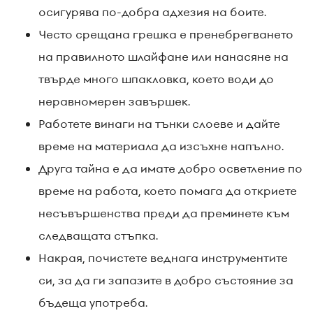
осигурява по-добра адхезия на боите.
Често срещана грешка е пренебрегването
на правилното шлайфане или нанасяне на
твърде много шпакловка, което води до
неравномерен завършек.
Работете винаги на тънки слоеве и дайте
време на материала да изсъхне напълно.
Друга тайна е да имате добро осветление по
време на работа, което помага да откриете
несъвършенства преди да преминете към
следващата стъпка.
Накрая, почистете веднага инструментите
си, за да ги запазите в добро състояние за
бъдеща употреба.