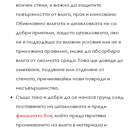
всички стени, е важно да защитите
повърхността от влага, прах и износване.
Обикновено влагата и шпакловката не са
добри приятели, защото шпакловката, ако
не е подходяща за влажни условия или не е
приложена правилно, може да абсорбира
влага от околната среда. Това ще доведе до
омекване, подуване или отделяне от
стената, причинявайки нови повреди и
несъвършенства.
Също така е добре да се нанася грунд след
поставянето на шпакловката и преди
финалната боя
, който предотвратява
проникването на влага в материала и