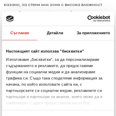
казано, за стени или зони с висока влажност
(напр. близо до море), е по-добре да се
използват специални водоустойчиви шпакловки
с антигъбични свойства.
Съгласие
Детайли
За приложението
Как шпакловаме стените
Правилната подготовка е половината от
Настоящият сайт използва "бисквитки"
успеха при шпакловането. Преди да
Използваме „бисквитки“, за да персонализираме
съдържанието и рекламите, да предоставяме
започнете, уверете се, че повърхността е
функции на социални медии и да анализираме
чиста, суха и свободна от прах, мазнини или
трафика си. Също така споделяме информация за
остатъци от стара боя.
начина, по който използвате сайта ни, с
партньорските си социални медии, рекламните си
Ако има разхлабени участъци или подутини,
партньори и партньори за анализ, които може да я
отстранете ги с метална шпатула.
комбинират с друга предоставена им от Вас
Ако има куки или искате да премахнете
информация или с такава, която са събрали от
ползването от Ваша страна на услугите им.