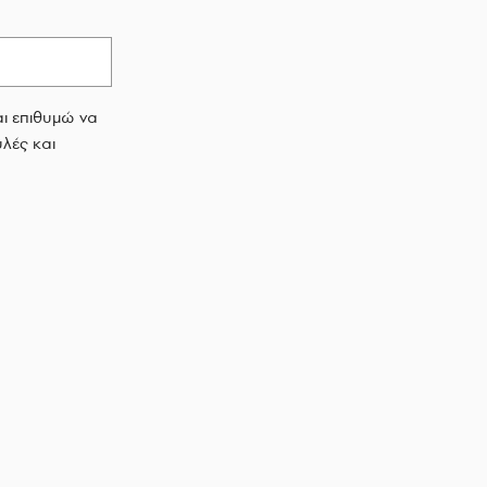
αι επιθυμώ να
λές και