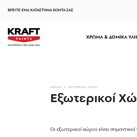
Παράκαμψη
ΒΡΕΙΤΕ ΕΝΑ ΚΑΤΑΣΤΗΜΑ ΚΟΝΤΑ ΣΑΣ
προς
το
κυρίως
περιεχόμενο
ΧΡΩΜΑ & ΔΟΜΙΚΑ ΥΛΙ
ΑΡΧΙΚΗ
ΕΞΩΤΕΡΙΚΟΊ ΧΏΡΟΙ
Εξωτερικοί Χώ
Οι εξωτερικοί χώροι είναι σημαντικο