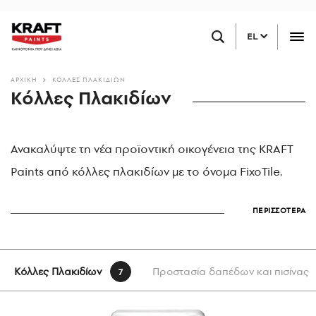
Παράκαμψη
ΒΡΕΙΤΕ ΕΝΑ ΚΑΤΑΣΤΗΜΑ ΚΟΝΤΑ ΣΑΣ
προς
EL
το
κυρίως
περιεχόμενο
ΑΡΧΙΚΗ
ΚΌΛΛΕΣ ΠΛΑΚΙΔΊΩΝ
Κόλλες Πλακιδίων
Ανακαλύψτε τη νέα προϊοντική οικογένεια της KRAFT
Paints από κόλλες πλακιδίων με το όνομα FixoTile.
ΠΕΡΙΣΣΟΤΕΡΑ
Κόλλες Πλακιδίων
Προστασία δαπέδων και πισίνας
7