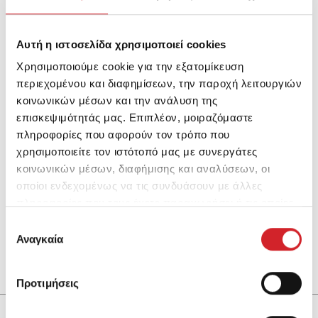
Αυτή η ιστοσελίδα χρησιμοποιεί cookies
Χρησιμοποιούμε cookie για την εξατομίκευση
περιεχομένου και διαφημίσεων, την παροχή λειτουργιών
κοινωνικών μέσων και την ανάλυση της
επισκεψιμότητάς μας. Επιπλέον, μοιραζόμαστε
πληροφορίες που αφορούν τον τρόπο που
χρησιμοποιείτε τον ιστότοπό μας με συνεργάτες
κοινωνικών μέσων, διαφήμισης και αναλύσεων, οι
οποίοι ενδεχομένως να τις συνδυάσουν με άλλες
πληροφορίες που τους έχετε παραχωρήσει ή τις οποίες
FixoTile Ultra 20
έχουν συλλέξει σε σχέση με την από μέρους σας χρήση
Επιλογή
Υψηλών επιδόσεων, ρητινούχα, τσιμεντοειδής κόλλα
των υπηρεσιών τους.
Αναγκαία
συγκατάθεσης
πλακιδίων
Προτιμήσεις