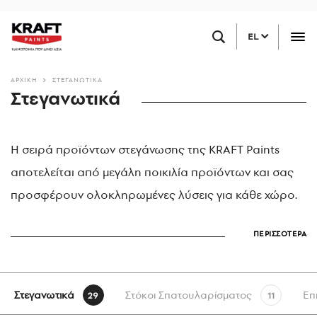
Παράκαμψη
ΒΡΕΙΤΕ ΕΝΑ ΚΑΤΑΣΤΗΜΑ ΚΟΝΤΑ ΣΑΣ
προς
EL
το
κυρίως
περιεχόμενο
ΑΡΧΙΚΗ
ΣΤΕΓΑΝΩΤΙΚΆ
Στεγανωτικά
Η σειρά προϊόντων στεγάνωσης της KRAFT Paints
αποτελείται από μεγάλη ποικιλία προϊόντων και σας
προσφέρουν ολοκληρωμένες λύσεις για κάθε χώρο.
ΠΕΡΙΣΣΟΤΕΡΑ
Στεγανωτικά
Στόκοι Σπατουλαρίσματος
Επ
29
11