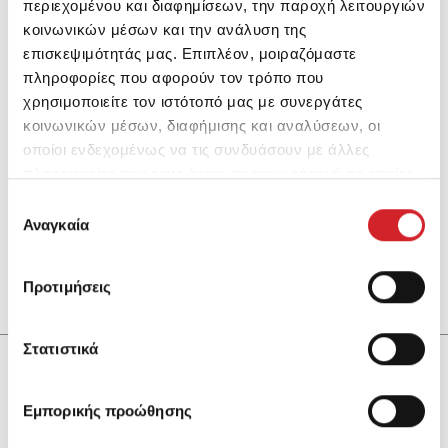
περιεχομένου και διαφημίσεων, την παροχή λειτουργιών
κοινωνικών μέσων και την ανάλυση της
επισκεψιμότητάς μας. Επιπλέον, μοιραζόμαστε
πληροφορίες που αφορούν τον τρόπο που
χρησιμοποιείτε τον ιστότοπό μας με συνεργάτες
κοινωνικών μέσων, διαφήμισης και αναλύσεων, οι
οποίοι ενδεχομένως να τις συνδυάσουν με άλλες
πληροφορίες που τους έχετε παραχωρήσει ή τις οποίες
έχουν συλλέξει σε σχέση με την από μέρους σας χρήση
Επιλογή
των υπηρεσιών τους.
Hydroguard One System
Αναγκαία
συγκατάθεσης
Ρητινούχο τσιμεντοειδές σύστημα στεγανοποίησης
ενός συστατικού
Προτιμήσεις
Στατιστικά
Εμπορικής προώθησης