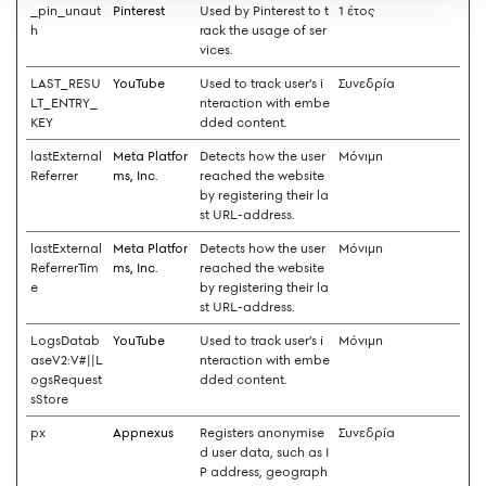
_pin_unaut
Pinterest
Used by Pinterest to t
1 έτος
h
rack the usage of ser
vices.
LAST_RESU
YouTube
Used to track user’s i
Συνεδρία
LT_ENTRY_
nteraction with embe
KEY
dded content.
lastExternal
Meta Platfor
Detects how the user
Μόνιμη
Referrer
ms, Inc.
reached the website
by registering their la
st URL-address.
lastExternal
Meta Platfor
Detects how the user
Μόνιμη
ReferrerTim
ms, Inc.
reached the website
e
by registering their la
st URL-address.
LogsDatab
YouTube
Used to track user’s i
Μόνιμη
aseV2:V#||L
nteraction with embe
ogsRequest
dded content.
sStore
px
Appnexus
Registers anonymise
Συνεδρία
d user data, such as I
P address, geograph