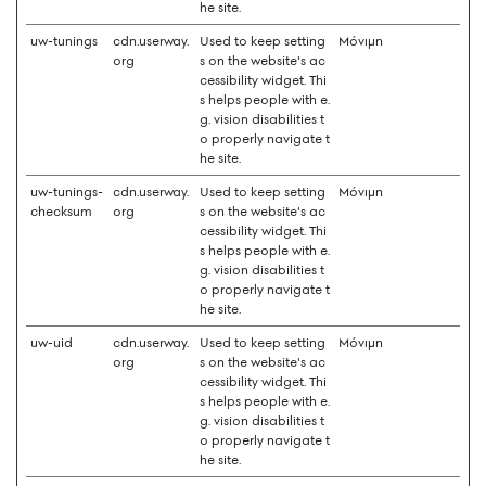
he site.
uw-tunings
cdn.userway.
Used to keep setting
Μόνιμη
org
s on the website's ac
cessibility widget. Thi
s helps people with e.
g. vision disabilities t
o properly navigate t
he site.
uw-tunings-
cdn.userway.
Used to keep setting
Μόνιμη
checksum
org
s on the website's ac
cessibility widget. Thi
s helps people with e.
g. vision disabilities t
o properly navigate t
he site.
uw-uid
cdn.userway.
Used to keep setting
Μόνιμη
org
s on the website's ac
cessibility widget. Thi
s helps people with e.
g. vision disabilities t
o properly navigate t
he site.