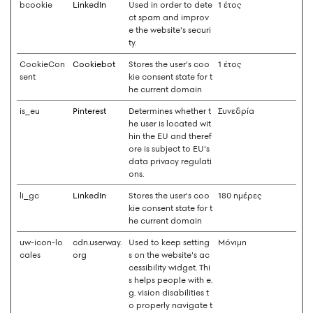
bcookie
LinkedIn
Used in order to dete
1 έτος
ct spam and improv
e the website's securi
ty.
CookieCon
Cookiebot
Stores the user's coo
1 έτος
sent
kie consent state for t
he current domain
is_eu
Pinterest
Determines whether t
Συνεδρία
he user is located wit
hin the EU and theref
ore is subject to EU's
data privacy regulati
ons.
li_gc
LinkedIn
Stores the user's coo
180 ημέρες
kie consent state for t
he current domain
uw-icon-lo
cdn.userway.
Used to keep setting
Μόνιμη
cales
org
s on the website's ac
cessibility widget. Thi
s helps people with e.
g. vision disabilities t
o properly navigate t