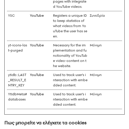
pages with integrate
d YouTube videos.
YSC
YouTube
Registers a unique ID
Συνεδρία
to keep statistics of
what videos from Yo
uTube the user has se
en.
yt-icons-las
YouTube
Necessary for the im
Μόνιμη
t-purged
plementation and fu
nctionality of YouTub
e video-content on t
he website.
ytidb::LAST
YouTube
Used to track user’s i
Μόνιμη
_RESULT_E
nteraction with embe
NTRY_KEY
dded content.
YtIdbMeta#
YouTube
Used to track user’s i
Μόνιμη
databases
nteraction with embe
dded content.
Πως μπορείτε να ελέγχετε τα cookies