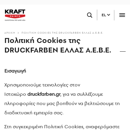
Παράκαμψη
ΒΡΕΙΤΕ ΕΝΑ ΚΑΤΑΣΤΗΜΑ ΚΟΝΤΑ ΣΑΣ
προς
EL
το
κυρίως
περιεχόμενο
ΑΡΧΙΚΗ
ΠΟΛΙΤΙΚΉ COOKIES ΤΗΣ DRUCKFARBEN ΕΛΛΑΣ Α.Ε.Β.Ε.
Πολιτική Cookies της
DRUCKFARBEN ΕΛΛΑΣ Α.Ε.Β.Ε.
Εισαγωγή
Χρησιμοποιούμε τεχνολογίες στον
Ιστοχώρο
druckfarben.gr
, για να συλλέξουμε
πληροφορίες που μας βοηθούν να βελτιώσουμε τη
διαδικτυακή εμπειρία σας.
Στη συγκεκριμένη Πολιτική Cookies, αναφερόμαστε