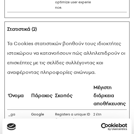
optimize user experie
nce.
Στατιστικά (2)
Τα Cookies στατιστικών βοηθούν τους ιδιοκτήτες
ιστοχώρου να κατανοήσουν πώς αλληλεπιδρούν οι
επισκέπτες με τις σελίδες συλλέγοντας και
αναφέροντας πληροφορίες ανώνυμα.
Μέγιστη
Όνομα
Πάροχος
Σκοπός
διάρκεια
αποθήκευσης
_ga
Google
Registers a unique ID
2 έτη
that is used to gener
ate statistical data o
n how the visitor uses