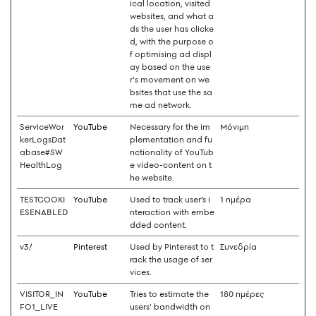
ical location, visited
websites, and what a
ds the user has clicke
d, with the purpose o
f optimising ad displ
ay based on the use
r's movement on we
bsites that use the sa
me ad network.
ServiceWor
YouTube
Necessary for the im
Μόνιμη
kerLogsDat
plementation and fu
abase#SW
nctionality of YouTub
HealthLog
e video-content on t
he website.
TESTCOOKI
YouTube
Used to track user’s i
1 ημέρα
ESENABLED
nteraction with embe
dded content.
v3/
Pinterest
Used by Pinterest to t
Συνεδρία
rack the usage of ser
vices.
VISITOR_IN
YouTube
Tries to estimate the
180 ημέρες
FO1_LIVE
users' bandwidth on