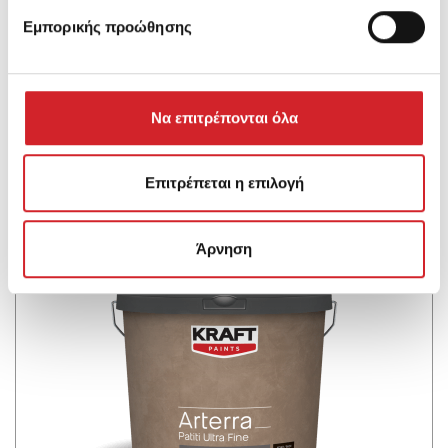
Εμπορικής προώθησης
Arterra Patiti Fine
Διακοσμητική, παστώδης επικάλυψη, πατητής
τεχνοτροπίας, λείου φινιρίσματος για τοίχους &
Να επιτρέπονται όλα
δάπεδα
Επιτρέπεται η επιλογή
Άρνηση