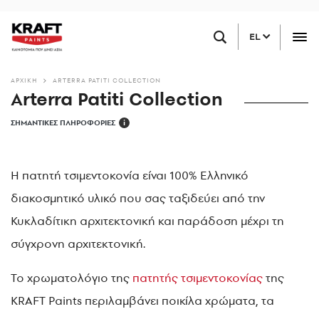
Παράκαμψη
ΒΡΕΙΤΕ ΕΝΑ ΚΑΤΑΣΤΗΜΑ ΚΟΝΤΑ ΣΑΣ
προς
EL
το
κυρίως
περιεχόμενο
ΑΡΧΙΚΗ
ARTERRA PATITI COLLECTION
Arterra Patiti Collection
ΣΗΜΑΝΤΙΚΕΣ ΠΛΗΡΟΦΟΡΙΕΣ
i
Η πατητή τσιμεντοκονία είναι 100% Ελληνικό
διακοσμητικό υλικό που σας ταξιδεύει από την
Κυκλαδίτικη αρχιτεκτονική και παράδοση μέχρι τη
σύγχρονη αρχιτεκτονική.
Το χρωματολόγιο της
πατητής τσιμεντοκονίας
της
KRAFT Paints περιλαμβάνει ποικίλα χρώματα, τα