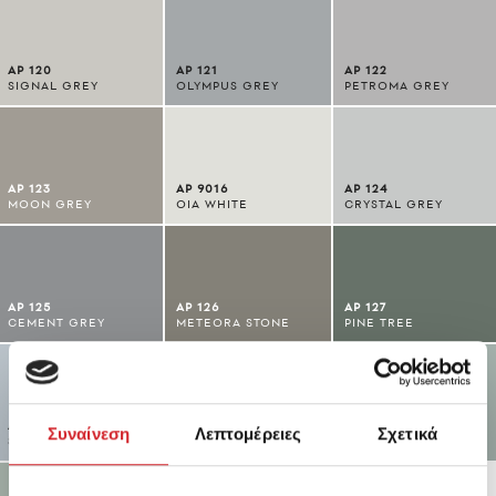
AP 120
AP 121
AP 122
SIGNAL GREY
OLYMPUS GREY
PETROMA GREY
AP 123
AP 9016
AP 124
MOON GREY
OIA WHITE
CRYSTAL GREY
AP 125
AP 126
AP 127
CEMENT GREY
METEORA STONE
PINE TREE
AP 128
AP 129
AP 130
Συναίνεση
Λεπτομέρειες
Σχετικά
SOUL GREY
BLUE GREY
MENTA DARK