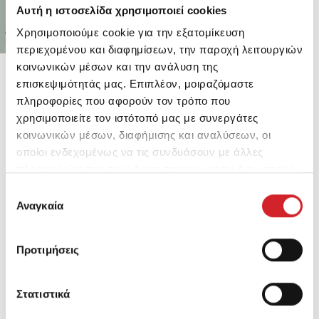
Αυτή η ιστοσελίδα χρησιμοποιεί cookies
AP 131
AP 132
Χρησιμοποιούμε cookie για την εξατομίκευση
PISTACHIO GREEN
FORREST GREEN
περιεχομένου και διαφημίσεων, την παροχή λειτουργιών
κοινωνικών μέσων και την ανάλυση της
Σχετικά προϊόντα
επισκεψιμότητάς μας. Επιπλέον, μοιραζόμαστε
πληροφορίες που αφορούν τον τρόπο που
χρησιμοποιείτε τον ιστότοπό μας με συνεργάτες
κοινωνικών μέσων, διαφήμισης και αναλύσεων, οι
οποίοι ενδεχομένως να τις συνδυάσουν με άλλες
πληροφορίες που τους έχετε παραχωρήσει ή τις οποίες
έχουν συλλέξει σε σχέση με την από μέρους σας χρήση
Επιλογή
των υπηρεσιών τους.
Αναγκαία
συγκατάθεσης
Προτιμήσεις
Στατιστικά