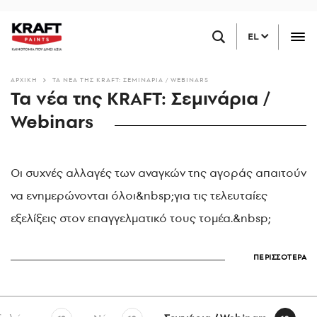
Παράκαμψη
ΒΡΕΙΤΕ ΕΝΑ ΚΑΤΑΣΤΗΜΑ ΚΟΝΤΑ ΣΑΣ
προς
EL
το
κυρίως
περιεχόμενο
ΑΡΧΙΚΗ
ΤΑ ΝΈΑ ΤΗΣ KRAFT: ΣΕΜΙΝΆΡΙΑ / WEBINARS
Τα νέα της KRAFT: Σεμινάρια /
Webinars
Οι συχνές αλλαγές των αναγκών της αγοράς απαιτούν
να ενημερώνονται όλοι&nbsp;για τις τελευταίες
εξελίξεις στον επαγγελματικό τους τομέα.&nbsp;
ΠΕΡΙΣΣΟΤΕΡΑ