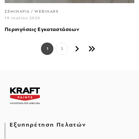
ΣΕΜΙΝΑΡΙΑ / WEBINARS
19 Ιουλίου 2023
Περιηγήσεις Εγκαταστάσεων
Σελιδοποίηση
1
2
Next page
Last page
Εξυπηρέτηση Πελατών