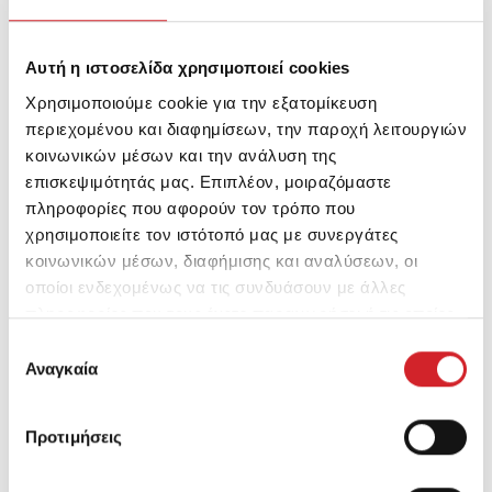
CG551 / F
Αυτή η ιστοσελίδα χρησιμοποιεί cookies
Χρησιμοποιούμε cookie για την εξατομίκευση
ΔΕΙΤΕ ΤΗΝ ΠΑΛΕΤΑ
περιεχομένου και διαφημίσεων, την παροχή λειτουργιών
κοινωνικών μέσων και την ανάλυση της
επισκεψιμότητάς μας. Επιπλέον, μοιραζόμαστε
πληροφορίες που αφορούν τον τρόπο που
χρησιμοποιείτε τον ιστότοπό μας με συνεργάτες
ΠΕΡΙΣΣΟΤΕΡΑ Colors of
κοινωνικών μέσων, διαφήμισης και αναλύσεων, οι
οποίοι ενδεχομένως να τις συνδυάσουν με άλλες
Greece
πληροφορίες που τους έχετε παραχωρήσει ή τις οποίες
έχουν συλλέξει σε σχέση με την από μέρους σας χρήση
Επιλογή
των υπηρεσιών τους.
Αναγκαία
συγκατάθεσης
Προτιμήσεις