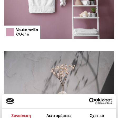
Voukamvilia
CG646
Ethos
Συναίνεση
Λεπτομέρειες
Σχετικά