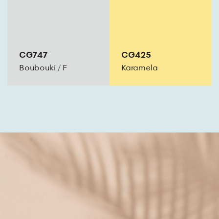
CG747
CG425
Boubouki
/
F
Karamela