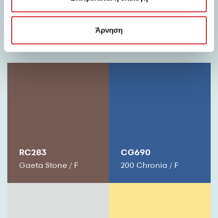
Προτάσεις συνδυασμού με:
Άρνηση
RC283
CG690
Gaeta Stone
/
F
200 Chronia
/
F