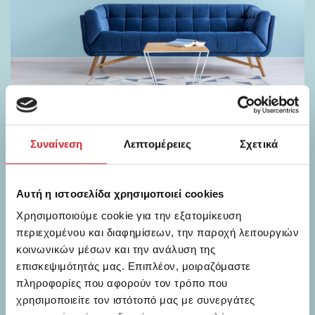
Συναίνεση
Λεπτομέρειες
Σχετικά
Μια τέτοια απόχρωση είναι και το
Kyma tu Egeou, μια άψογα
Αυτή η ιστοσελίδα χρησιμοποιεί cookies
ισορροπημένη μίξη του πράσινου και
Χρησιμοποιούμε cookie για την εξατομίκευση
του μπλε.Ιδανική απόχρωση για τα
περιεχομένου και διαφημίσεων, την παροχή λειτουργιών
ντουλάπια της κουζίνας, σε
κοινωνικών μέσων και την ανάλυση της
συνδυασμό με λευκό ή υπόλευκο
επισκεψιμότητάς μας. Επιπλέον, μοιραζόμαστε
στους τοίχους και τους πάγκους.
πληροφορίες που αφορούν τον τρόπο που
χρησιμοποιείτε τον ιστότοπό μας με συνεργάτες