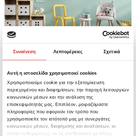
Συναίνεση
Λεπτομέρειες
Σχετικά
To
MASTER ECO
είναι ένα οικολογικό πλαστικό χρώμα
εξαιρετικής ποιότητας, φιλικό στον χρήστη και το
Αυτή η ιστοσελίδα χρησιμοποιεί cookies
περιβάλλον καθώς είναι πιστοποιημένο με το
Χρησιμοποιούμε cookie για την εξατομίκευση
οικολογικό
σήμα Ecolabel
. Επιπλέον είναι
περιεχομένου και διαφημίσεων, την παροχή λειτουργιών
κοινωνικών μέσων και την ανάλυση της
πιστοποιημένο με τις πιο αυστηρές προδιαγραφές
επισκεψιμότητάς μας. Επιπλέον, μοιραζόμαστε
του διεθνούς αναγνωρισμένου σήματος Indoor Air
πληροφορίες που αφορούν τον τρόπο που
Comfort του οργανισμού
Eurofins,
συνεισφέροντας
χρησιμοποιείτε τον ιστότοπό μας με συνεργάτες
κοινωνικών μέσων, διαφήμισης και αναλύσεων, οι
στην ποιότητα του αέρα και την υγιεινή ατμόσφαιρα
οποίοι ενδεχομένως να τις συνδυάσουν με άλλες