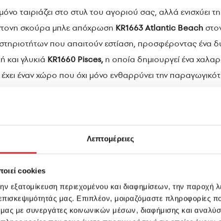
μόνο ταιριάζει στο στυλ του αγοριού σας, αλλά ενισχύει 
 έντονη σκούρα μπλε απόχρωση
KR1663 Atlantic Beach
στον
ραστηριοτήτων που απαιτούν εστίαση, προσφέροντας ένα δ
λή και γλυκιά
KR1660 Pisces,
η οποία δημιουργεί ένα χαλαρω
α έχει έναν χώρο που όχι μόνο ενθαρρύνει την παραγωγικότ
ειάζεται.
Λεπτομέρειες
οιεί cookies
την εξατομίκευση περιεχομένου και διαφημίσεων, την παροχή 
 επισκεψιμότητάς μας. Επιπλέον, μοιραζόμαστε πληροφορίες π
ό μας με συνεργάτες κοινωνικών μέσων, διαφήμισης και αναλύσ