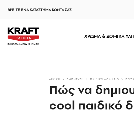
Παράκαμψη
ΒΡΕΙΤΕ ΕΝΑ ΚΑΤΑΣΤΗΜΑ ΚΟΝΤΑ ΣΑΣ
προς
το
κυρίως
περιεχόμενο
ΧΡΩΜΑ & ΔΟΜΙΚΑ ΥΛΙ
ΑΡΧΙΚΗ
ΈΜΠΝΕΥΣΗ
ΠΑΙΔΙΚΌ ΔΩΜΆΤΙΟ
ΠΏΣ 
Πώς να δημιου
cool παιδικό δ