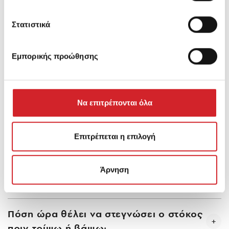
Σε νέες ή / και απορροφητικές επιφάνειες
Στατιστικά
ασταρώστε με KRAFT ECO DUR AQUA αραιωμένο
με 80% με νερό.
Εμπορικής προώθησης
Να επιτρέπονται όλα
Συχνές ερωτήσεις
Επιτρέπεται η επιλογή
Τι είναι ο στόκος και ποια είναι η χρήση
Άρνηση
του;
Πόση ώρα θέλει να στεγνώσει ο στόκος
πριν τρίψω ή βάψω;