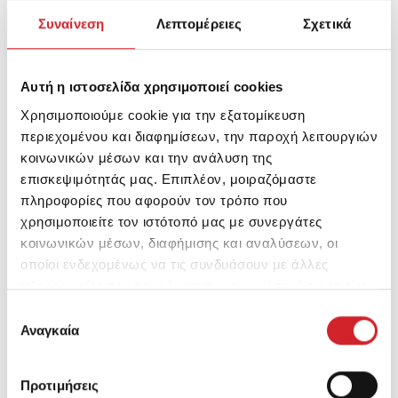
Συναίνεση
Λεπτομέρειες
Σχετικά
υγρασία, τον παγετό, τα αλκάλια και την ισχυρή
καταπόνηση.
Αυτή η ιστοσελίδα χρησιμοποιεί cookies
Χρησιμοποιούμε cookie για την εξατομίκευση
Πώς να το χρησιμοποιήσετε
περιεχομένου και διαφημίσεων, την παροχή λειτουργιών
κοινωνικών μέσων και την ανάλυση της
επισκεψιμότητάς μας. Επιπλέον, μοιραζόμαστε
Προετοιμασiα
πληροφορίες που αφορούν τον τρόπο που
χρησιμοποιείτε τον ιστότοπό μας με συνεργάτες
Εφαρμογή
κοινωνικών μέσων, διαφήμισης και αναλύσεων, οι
οποίοι ενδεχομένως να τις συνδυάσουν με άλλες
Καθάρισμα & Αποθήκευση
πληροφορίες που τους έχετε παραχωρήσει ή τις οποίες
έχουν συλλέξει σε σχέση με την από μέρους σας χρήση
Επιλογή
Η επιφάνεια πρέπει να είναι στεγνή, καθαρή και
των υπηρεσιών τους.
Αναγκαία
συγκατάθεσης
απαλλαγμένη από σκόνες, λάδια, άλατα, σκουριές και
λοιπά υπολείμματα.
Προτιμήσεις