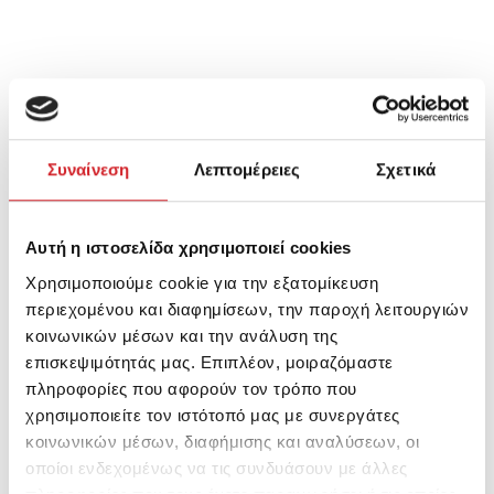
Πώς να το χρησιμοποιήσετε
Συναίνεση
Λεπτομέρειες
Σχετικά
Προετοιμασiα
Εφαρμογή
Αυτή η ιστοσελίδα χρησιμοποιεί cookies
Καθάρισμα & Αποθήκευση
Χρησιμοποιούμε cookie για την εξατομίκευση
περιεχομένου και διαφημίσεων, την παροχή λειτουργιών
Θα πρέπει το υπόστρωμα εφαρμογής του
κοινωνικών μέσων και την ανάλυση της
συστήματος διακοσμητικής επικάλυψης
επισκεψιμότητάς μας. Επιπλέον, μοιραζόμαστε
πληροφορίες που αφορούν τον τρόπο που
τεχνοτροπίας πατητής τσιμεντοκονίας Arterra
χρησιμοποιείτε τον ιστότοπό μας με συνεργάτες
Patiti να είναι: καθαρό, σταθερό, συμπαγές, χωρίς
κοινωνικών μέσων, διαφήμισης και αναλύσεων, οι
λιμνάζοντα νερά, σκόνες, λάδια, ασβέστη, πίσσες
οποίοι ενδεχομένως να τις συνδυάσουν με άλλες