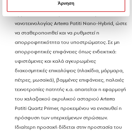
Άρνηση
τσιμεντοσανίδες κ.α. απαιτείται η εφαρμογή του
υβριδικού, πολυουρεθανικού ασταριού
νανοτεχνολογίας Arterra Patiti Nano-Hybrid, ώστε
να σταθεροποιηθεί και να ρυθμιστεί η
απορροφητικότητα του υποστρώματος. Σε μη
απορροφητικές επιφάνειες όπως ενδεικτικά:
υφιστάμενες και καλά αγκυρωμένες
διακοσμητικές επικαλύψεις (πλακίδια, μάρμαρα,
πέτρες, μωσαϊκά), βαμμένες επιφάνειες, παλαιές
τεχνοτροπίες πατητής κ.α. απαιτείται η εφαρμογή
του χαλαζιακού ακρυλικού ασταριού Arterra
Patiti Quartz Primer, προκειμένου να ενισχυθεί η
πρόσφυση των υπερκείμενων στρώσεων.
Ιδιαίτερη προσοχή δίδεται στην προστασία του