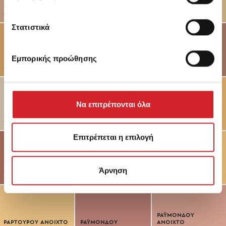
ΠΑΛΑΙΟΛΟΓΟΥ
ΠΙΕΡΡΗ
ΠΙΕΡΡΗ ΑΝΟΙΧΤΟ
-
-
-
Στατιστικά
Εμπορικής προώθησης
ΠΙΕΡΡΗ ΜΕΣΑΙΟ
ΠΙΝΙΑ
ΠΙΝΙΑ ΜΕΣΑΙΟ
-
-
-
Να επιτρέπονται όλα
ΠΟΡΟΛΙΘΟΣ
ΠΟΡΟΛΙΘΟΣ
ΣΚΟΥΡΟΣ
ΠΟΡΤΑ ΡΕΜΟΥΝΤΑ
-
-
-
Επιτρέπεται η επιλογή
ΠΡΟΣΦΟΡΟΥ
ΠΡΟΣΦΟΡΟΥ ΣΚΟΥΡΟ
ΡΑΡΤΟΥΡΟΥ
Άρνηση
-
-
-
ΡΑΫΜΟΝΔΟΥ
ΡΑΡΤΟΥΡΟΥ ΑΝΟΙΧΤΟ
ΡΑΫΜΟΝΔΟΥ
ΑΝΟΙΧΤΟ