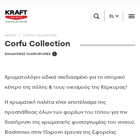
Παράκαμψη
ΒΡΕΙΤΕ ΕΝΑ ΚΑΤΑΣΤΗΜΑ ΚΟΝΤΑ ΣΑΣ
προς
EL
το
κυρίως
περιεχόμενο
ΑΡΧΙΚΗ
CORFU COLLECTION
Corfu Collection
ΣΗΜΑΝΤΙΚΕΣ ΠΛΗΡΟΦΟΡΙΕΣ
i
Χρωματολόγιο ειδικά σχεδιασμένο για το ιστορικό
κέντρο της πόλης & τους οικισμούς της Κέρκυρας!
Η χρωματική παλέτα είναι αποτέλεσμα της
προσπάθειας όλων των φορέων του τόπου για την
διατήρηση της χρωματικής φυσιoγvωμίας του νησιού.
Βασίστηκε στην 15χρoνη έρευνα της Εφορείας