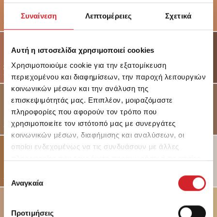
ΚΑΠΟΔΙΣΤΡΙΟΥ
ΚΑΠΟΔΙΣΤΡΙΟΥ
Συναίνεση
Λεπτομέρειες
Σχετικά
ΚΑΠΟΔΙΣΤΡΙΟΥ
ΑΝΟΙΧΤΟ
ΜΕΣΑΙΟ
-
-
-
Αυτή η ιστοσελίδα χρησιμοποιεί cookies
ΚΑΠΟΔΙΣΤΡΙΟΥ
Χρησιμοποιούμε cookie για την εξατομίκευση
ΣΚΟΥΡΟ
ΚΑΡΤΕΛΑΚΟΥΕΣ
ΚΑΦΕ ΒΕΝΕΤΣΙΑΝΙΚΟ
-
-
-
περιεχομένου και διαφημίσεων, την παροχή λειτουργιών
κοινωνικών μέσων και την ανάλυση της
επισκεψιμότητάς μας. Επιπλέον, μοιραζόμαστε
πληροφορίες που αφορούν τον τρόπο που
ΚΟΜΝΗΝΩΝ
ΚΟΤΑΡΔΟΥ
ΛΕΟΝΤΟΣ
χρησιμοποιείτε τον ιστότοπό μας με συνεργάτες
-
-
-
κοινωνικών μέσων, διαφήμισης και αναλύσεων, οι
οποίοι ενδεχομένως να τις συνδυάσουν με άλλες
πληροφορίες που τους έχετε παραχωρήσει ή τις οποίες
ΜΑΡΓΑΡΙΤΑΣ
έχουν συλλέξει σε σχέση με την από μέρους σας χρήση
ΜΑΒΙΛΗ
ΜΑΝΤΖΑΡΟΥ
ΑΛΜΠΑΝΗ
Επιλογή
-
-
-
των υπηρεσιών τους.
Αναγκαία
συγκατάθεσης
Προτιμήσεις