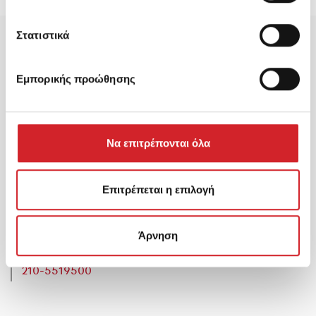
Στατιστικά
Εμπορικής προώθησης
Εξυπηρέτηση Πελατών
Να επιτρέπονται όλα
Λεωφόρος Μεγαρίδος Θέση Καλλιστήρι, 19300,
Επιτρέπεται η επιλογή
Ασπρόπυργος
info@kraftpaints.com
Άρνηση
210-5519500