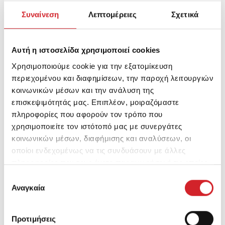
Συναίνεση
Λεπτομέρειες
Σχετικά
Αυτή η ιστοσελίδα χρησιμοποιεί cookies
Χρησιμοποιούμε cookie για την εξατομίκευση
περιεχομένου και διαφημίσεων, την παροχή λειτουργιών
κοινωνικών μέσων και την ανάλυση της
επισκεψιμότητάς μας. Επιπλέον, μοιραζόμαστε
πληροφορίες που αφορούν τον τρόπο που
χρησιμοποιείτε τον ιστότοπό μας με συνεργάτες
κοινωνικών μέσων, διαφήμισης και αναλύσεων, οι
οποίοι ενδεχομένως να τις συνδυάσουν με άλλες
πληροφορίες που τους έχετε παραχωρήσει ή τις οποίες
Metal 3in1™ Classic
έχουν συλλέξει σε σχέση με την από μέρους σας χρήση
Επιλογή
Αντισκωριακό χρώμα μετάλλων
των υπηρεσιών τους.
Αναγκαία
συγκατάθεσης
Προτιμήσεις