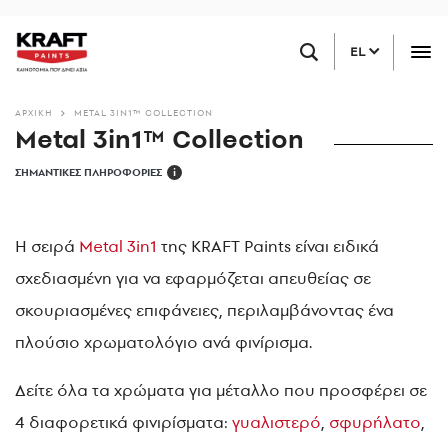
Παράκαμψη
ΒΡΕΙΤΕ ΕΝΑ ΚΑΤΑΣΤΗΜΑ ΚΟΝΤΑ ΣΑΣ
προς
EL
το
κυρίως
περιεχόμενο
ΑΡΧΙΚΗ
METAL 3IN1™ COLLECTION
Metal 3in1™ Collection
ΣΗΜΑΝΤΙΚΕΣ ΠΛΗΡΟΦΟΡΙΕΣ
i
Η σειρά
Metal 3in1
της KRAFT Paints είναι ειδικά
σχεδιασμένη για να εφαρμόζεται απευθείας σε
σκουριασμένες επιφάνειες, περιλαμβάνοντας ένα
πλούσιο χρωματολόγιο ανά φινίρισμα.
Δείτε όλα τα χρώματα για μέταλλο που προσφέρει σε
4 διαφορετικά φινιρίσματα:
γυαλιστερό
,
σφυρήλατο
,