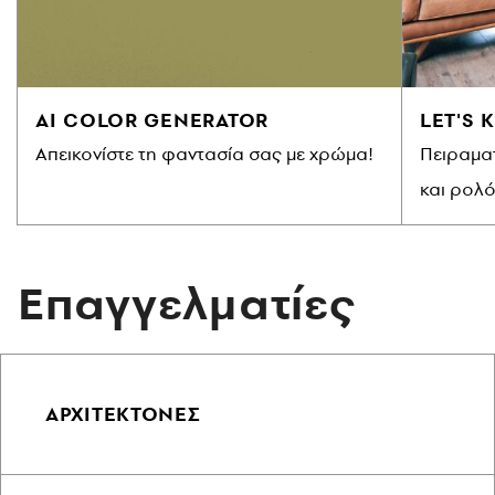
AI COLOR GENERATOR
LET'S 
Απεικονίστε τη φαντασία σας με χρώμα!
Πειραματ
και ρολ
Επαγγελματίες
ΑΡΧΙΤΕΚΤΟΝΕΣ