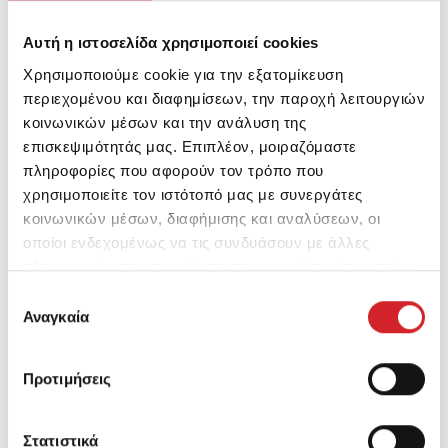
ΒΡΕΙΤΕ ΜΑΣ ΣΤΟ PINTEREST
Αυτή η ιστοσελίδα χρησιμοποιεί cookies
Χρησιμοποιούμε cookie για την εξατομίκευση
747 Discover
περιεχομένου και διαφημίσεων, την παροχή λειτουργιών
κοινωνικών μέσων και την ανάλυση της
Collection
επισκεψιμότητάς μας. Επιπλέον, μοιραζόμαστε
πληροφορίες που αφορούν τον τρόπο που
χρησιμοποιείτε τον ιστότοπό μας με συνεργάτες
κοινωνικών μέσων, διαφήμισης και αναλύσεων, οι
οποίοι ενδεχομένως να τις συνδυάσουν με άλλες
πληροφορίες που τους έχετε παραχωρήσει ή τις οποίες
έχουν συλλέξει σε σχέση με την από μέρους σας χρήση
Επιλογή
των υπηρεσιών τους.
Αναγκαία
συγκατάθεσης
Προτιμήσεις
Στατιστικά