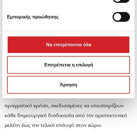
Εμπορικής προώθησης
Να επιτρέπονται όλα
Επιτρέπεται η επιλογή
Η KRAFT Paints παρουσιάζει τη νέα 747 Discover
Collection, μια βεντάλια που μετατρέπει την επιλογή
Άρνηση
χρώματος σε εμπειρία ανακάλυψης.747 προσεκτικά
επιλεγμένες αποχρώσεις, οργανωμένες για
πραγματική χρήση, σχεδιασμένες να υποστηρίζουν
κάθε δημιουργική διαδικασία από την αρχιτεκτονική
μελέτη έως την τελική επιλογή στον χώρο.