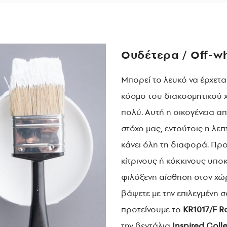
Ουδέτερα / Off-w
Μπορεί το λευκό να έρχετα
κόσμο του διακοσμητικού 
πολύ. Αυτή η οικογένεια 
στόχο μας, εντούτοις η λε
κάνει όλη τη διαφορά. Πρ
κίτρινους ή κόκκινους υποκ
φιλόξενη αίσθηση στον χώρ
βάψετε με την επιλεγμένη σ
προτείνουμε το
KR
1017/
F
R
την βεντάλια
Inspired
Coll