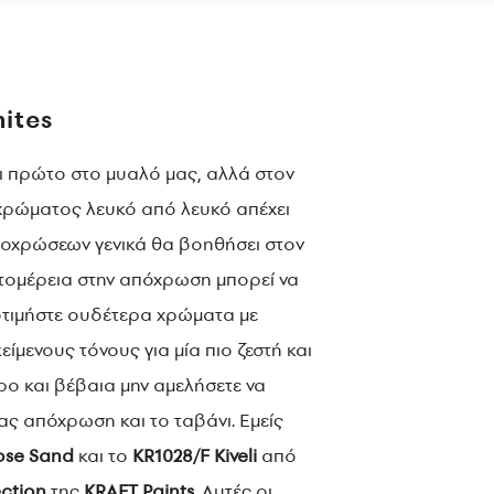
hites
ι πρώτο στο μυαλό μας, αλλά στον
χρώματος λευκό από λευκό απέχει
αποχρώσεων γενικά θα βοηθήσει στον
πτομέρεια στην απόχρωση μπορεί να
οτιμήστε ουδέτερα χρώματα με
είμενους τόνους για μία πιο ζεστή και
ο και βέβαια μην αμελήσετε να
ας απόχρωση και το ταβάνι. Εμείς
ose
Sand
και το
KR
1028/
F
Kiveli
από
ection
της
KRAFT
Paints
.
Αυτές οι