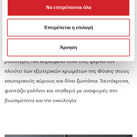
Το χρώματα των τοίχων της είναι καλό να
Να επιτρέπονται όλα
δημιουργούν ισορροπία, αλλά και να εμπεριέχουν μια
δόση ενέργειας και χαράς, που είναι απαραίτητες για
Επιτρέπεται η επιλογή
τον πιο οικείο χώρο του σπιτιού.
Άρνηση
Στο πλαίσιο αυτό, το
πράσινο CG 675 Almiriki/F
, με τον
βαθύτερο, πιο κορεσμένο τόνο του, φέρνει τον
πλούτο των εξωτερικών χρωμάτων της Φύσης στους
εσωτερικούς χώρους και δίνει ζωντάνια. Ταυτόχρονα,
φαντάζει γαλήνιο και σταθερό με αναφορές στη
βιωσιμότητα και την οικολογία.