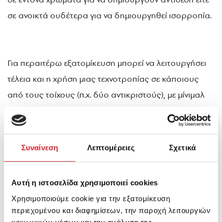
σε ανοικτά ουδέτερα για να δημιουργηθεί ισορροπία.
Για περαιτέρω εξατομίκευση μπορεί να λειτουργήσει
τέλεια και η χρήση μιας τεχνοτροπίας σε κάποιους
από τους τοίχους (π.χ. δύο αντικριστούς), με μίνιμαλ
όμως στοιχεία προκειμένου να μη φτάσουμε στο
αντίθετο αποτέλεσμα. Εδώ ο κανόνας είναι όχι
υπερβολές σε μοτίβα και υφές.
Συναίνεση
Λεπτομέρειες
Σχετικά
Αυτή η ιστοσελίδα χρησιμοποιεί cookies
Μοντέρνοι συνδυασμοί για
Χρησιμοποιούμε cookie για την εξατομίκευση
την κουζίνα σας
περιεχομένου και διαφημίσεων, την παροχή λειτουργιών