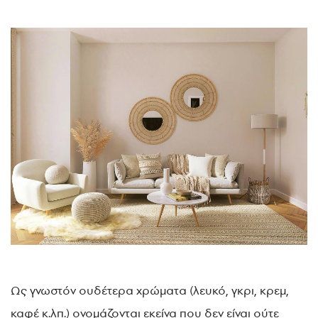
Ως γνωστόν ουδέτερα χρώματα (λευκό, γκρι, κρεμ,
καφέ κ.λπ.) ονομάζονται εκείνα που δεν είναι ούτε